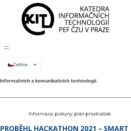
Katedra informačních technologií
>
Hackathon
HACKATHON
Katedra informačních technologií pořádá studentskou
Čeština
English
soutěž Hackathon na aktuální témata z oblasti
Informačních a komunikačních technologií.
Informace, pokyny, plán přednášek
PROBĚHL HACKATHON 2021 – SMART