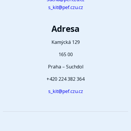
s_kit@pef.czu.cz
Adresa
Kamýcká 129
165 00
Praha – Suchdol
+420 224 382 364
s_kit@pef.czu.cz