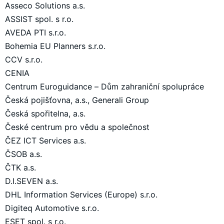
Asseco Solutions a.s.
ASSIST spol. s r.o.
AVEDA PTI s.r.o.
Bohemia EU Planners s.r.o.
CCV s.r.o.
CENIA
Centrum Euroguidance – Dům zahraniční spolupráce
Česká pojišťovna, a.s., Generali Group
Česká spořitelna, a.s.
České centrum pro vědu a společnost
ČEZ ICT Services a.s.
ČSOB a.s.
ČTK a.s.
D.I.SEVEN a.s.
DHL Information Services (Europe) s.r.o.
Digiteq Automotive s.r.o.
ESET spol. s r.o.