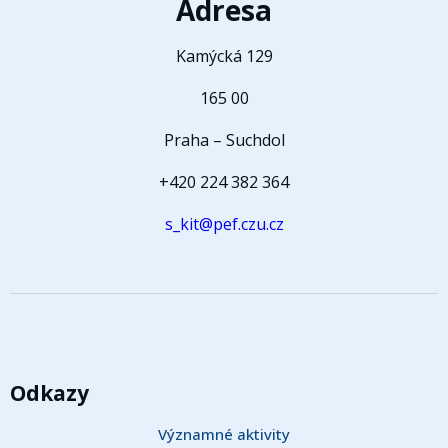
Adresa
Kamýcká 129
165 00
Praha – Suchdol
+420 224 382 364
s_kit@pef.czu.cz
Odkazy
Významné aktivity