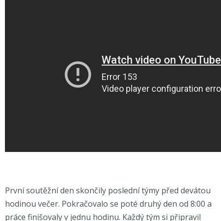
První soutěžní den skončily poslední týmy před devátou
hodinou večer. Pokračovalo se poté druhý den od 8:00 a
práce finišovaly v jednu hodinu. Každý tým si připravil