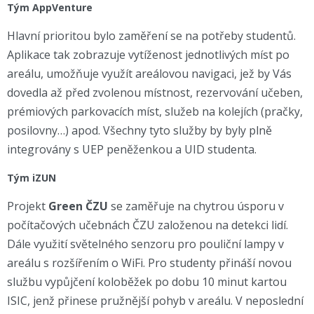
Tým AppVenture
Hlavní prioritou bylo zaměření se na potřeby studentů.
Aplikace tak zobrazuje vytíženost jednotlivých míst po
areálu, umožňuje využít areálovou navigaci, jež by Vás
dovedla až před zvolenou místnost, rezervování učeben,
prémiových parkovacích míst, služeb na kolejích (pračky,
posilovny…) apod. Všechny tyto služby by byly plně
integrovány s UEP peněženkou a UID studenta.
Tým iZUN
Projekt
Green ČZU
se zaměřuje na chytrou úsporu v
počítačových učebnách ČZU založenou na detekci lidí.
Dále využití světelného senzoru pro pouliční lampy v
areálu s rozšířením o WiFi. Pro studenty přináší novou
službu vypůjčení koloběžek po dobu 10 minut kartou
ISIC, jenž přinese pružnější pohyb v areálu. V neposlední