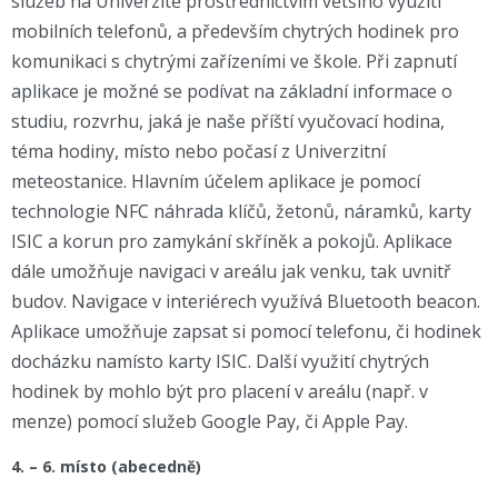
služeb na Univerzitě prostřednictvím většího využití
mobilních telefonů, a především chytrých hodinek pro
komunikaci s chytrými zařízeními ve škole. Při zapnutí
aplikace je možné se podívat na základní informace o
studiu, rozvrhu, jaká je naše příští vyučovací hodina,
téma hodiny, místo nebo počasí z Univerzitní
meteostanice. Hlavním účelem aplikace je pomocí
technologie NFC náhrada klíčů, žetonů, náramků, karty
ISIC a korun pro zamykání skříněk a pokojů. Aplikace
dále umožňuje navigaci v areálu jak venku, tak uvnitř
budov. Navigace v interiérech využívá Bluetooth beacon.
Aplikace umožňuje zapsat si pomocí telefonu, či hodinek
docházku namísto karty ISIC. Další využití chytrých
hodinek by mohlo být pro placení v areálu (např. v
menze) pomocí služeb Google Pay, či Apple Pay.
4. – 6. místo (abecedně)