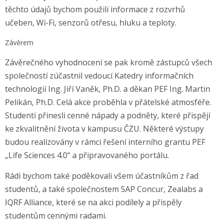
těchto údajů bychom použili informace z rozvrhů
učeben, Wi-Fi, senzorů otřesu, hluku a teploty.
Závěrem
Závěrečného vyhodnocení se pak kromě zástupců všech
společností zúčastnil vedoucí Katedry informačních
technologií Ing. Jiří Vaněk, Ph.D. a děkan PEF Ing. Martin
Pelikán, Ph.D. Celá akce proběhla v přátelské atmosféře.
Studenti přinesli cenné nápady a podněty, které přispějí
ke zkvalitnění života v kampusu ČZU. Některé výstupy
budou realizovány v rámci řešení interního grantu PEF
„Life Sciences 4.0“ a připravovaného portálu.
Rádi bychom také poděkovali všem účastníkům z řad
studentů, a také společnostem SAP Concur, Zealabs a
IQRF Alliance, které se na akci podílely a přispěly
studentům cennými radami.