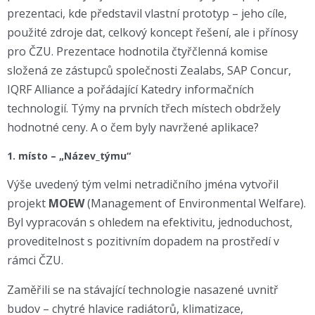
prezentaci, kde představil vlastní prototyp – jeho cíle,
použité zdroje dat, celkový koncept řešení, ale i přínosy
pro ČZU. Prezentace hodnotila čtyřčlenná komise
složená ze zástupců společnosti Zealabs, SAP Concur,
IQRF Alliance a pořádající Katedry informačních
technologií. Týmy na prvních třech místech obdržely
hodnotné ceny. A o čem byly navržené aplikace?
1. místo –
„Název_týmu“
Výše uvedený tým velmi netradičního jména vytvořil
projekt
MOEW
(Management of Environmental Welfare).
Byl vypracován s ohledem na efektivitu, jednoduchost,
proveditelnost s pozitivním dopadem na prostředí v
rámci ČZU.
Zaměřili se na stávající technologie nasazené uvnitř
budov – chytré hlavice radiátorů, klimatizace,