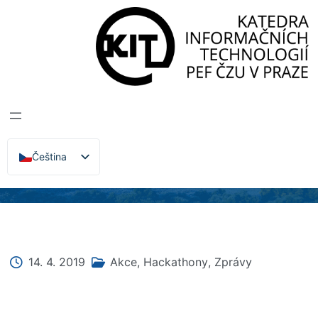
Katedra informačních technologií
>
Zprávy, Akce,
Přednášky
PROBĚHL
HACKATHON IOT
A CHYTRÁ ČZU
Čeština
English
14. 4. 2019
Akce
,
Hackathony
,
Zprávy