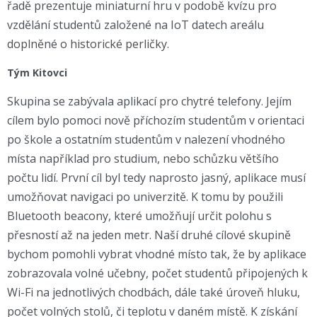
řadě prezentuje miniaturní hru v podobě kvízu pro
vzdělání studentů založené na IoT datech areálu
doplněné o historické perličky.
Tým Kitovci
Skupina se zabývala aplikací pro chytré telefony. Jejím
cílem bylo pomoci nově příchozím studentům v orientaci
po škole a ostatním studentům v nalezení vhodného
místa například pro studium, nebo schůzku většího
počtu lidí. První cíl byl tedy naprosto jasný, aplikace musí
umožňovat navigaci po univerzitě. K tomu by použili
Bluetooth beacony, které umožňují určit polohu s
přesností až na jeden metr. Naší druhé cílové skupině
bychom pomohli vybrat vhodné místo tak, že by aplikace
zobrazovala volné učebny, počet studentů připojených k
Wi-Fi na jednotlivých chodbách, dále také úroveň hluku,
počet volných stolů, či teplotu v daném místě. K získání