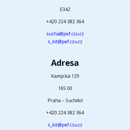
E342
+420 224 382 364
sucha@pef.czu.cz
s_kit@pef.czu.cz
Adresa
Kamýcká 129
165 00
Praha – Suchdol
+420 224 382 364
s_kit@pef.czu.cz