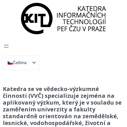
Katedra informačních technologií
>
Vědecko
výzkumná činnost
VĚDECKO VÝZKUMNÁ
ČINNOST
Čeština
English
Katedra se ve vědecko-výzkumné
činnosti (VVČ) specializuje zejména na
aplikovaný výzkum, který je v souladu se
zaměřením univerzity a fakulty
standardně orientován na zemědělské,
lesnické, vodohospodářské, životní a