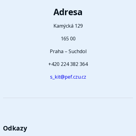
Adresa
Kamýcká 129
165 00
Praha – Suchdol
+420 224 382 364
s_kit@pef.czu.cz
Odkazy