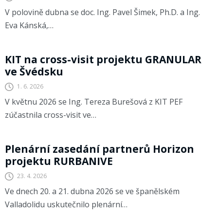
V polovině dubna se doc. Ing. Pavel Šimek, Ph.D. a Ing.
Eva Kánská,…
GRANULAR
KIT na cross-visit projektu GRANULAR
ve Švédsku
1. 6. 2026
V květnu 2026 se Ing. Tereza Burešová z KIT PEF
zúčastnila cross-visit ve…
Homepage
Plenární zasedání partnerů Horizon
projektu RURBANIVE
23. 4. 2026
Ve dnech 20. a 21. dubna 2026 se ve španělském
Valladolidu uskutečnilo plenární…