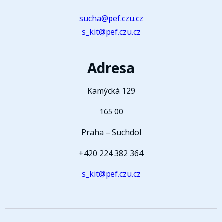
sucha@pef.czu.cz
s_kit@pef.czu.cz
Adresa
Kamýcká 129
165 00
Praha – Suchdol
+420 224 382 364
s_kit@pef.czu.cz