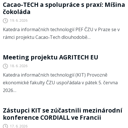
Cacao-TECH a spolupráce s praxí: Míšina
čokoláda
19. 6. 2026
Katedra informačních technologií PEF ČZU v Praze se v
rámci projektu Cacao‑Tech dlouhodobě…
AGRITECH EU
Meeting projektu AGRITECH EU
18. 6. 2026
Katedra informačních technologií (KIT) Provozně
ekonomické fakulty ČZU uspořádala v pátek 5. června
2026…
CODECS
Zástupci KIT se zúčastnili mezinárodní
konference CORDIALL ve Francii
17. 6. 2026