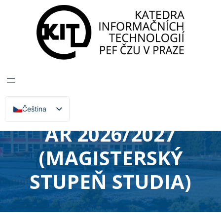
Katedra informačních technologií
>
Zprávy, Akce,
Přednášky
VOLBA
VOLITELNÝCH
PŘEDMĚTŮ PRO
Čeština
English
AR 2026/2027
(MAGISTERSKÝ
STUPEŇ STUDIA)