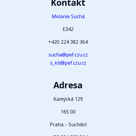
Kontakt
Melanie Suchá
E342
+420 224 382 364
sucha@pef.czu.cz
s_kit@pef.czu.cz
Adresa
Kamýcká 129
165 00
Praha – Suchdol