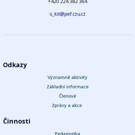
+420 224 382 364
s_kit@pef.czu.cz
Odkazy
Významné aktivity
Základní informace
Členové
Zprávy a akce 
Činnosti
Pedagogika