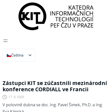
Katedra informačních technologií
>
Projekty
>
CODECS
CODECS
Čeština
English
CODECS
Zástupci KIT se zúčastnili mezinárodní
konference CORDIALL ve Francii
17. 6. 2026
V polovině dubna se doc. Ing. Pavel Šimek, Ph.D. a Ing.
Eva Kánská,…