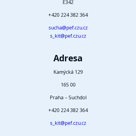
E342
+420 224 382 364
sucha@pef.czu.cz
s_kit@pef.czu.cz
Adresa
Kamýcká 129
165 00
Praha – Suchdol
+420 224 382 364
s_kit@pef.czu.cz