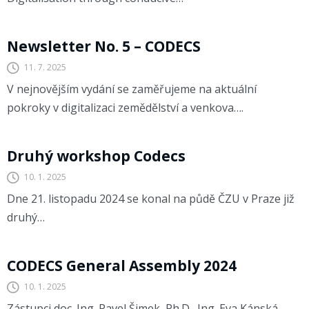
CODECS
Newsletter No. 5 – CODECS
11. 7. 2025
V nejnovějším vydání se zaměřujeme na aktuální
pokroky v digitalizaci zemědělství a venkova….
CODECS
Druhý workshop Codecs
10. 1. 2025
Dne 21. listopadu 2024 se konal na půdě ČZU v Praze již
druhý…
CODECS
CODECS General Assembly 2024
10. 1. 2025
Zástupci doc. Ing. Pavel Šimek, Ph.D., Ing. Eva Kánská,