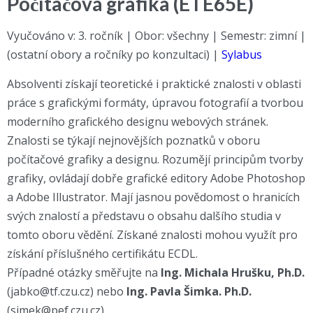
Počítačová grafika (ETE65E)
Vyučováno v: 3. ročník | Obor: všechny | Semestr: zimní |
(ostatní obory a ročníky po konzultaci) |
Sylabus
Absolventi získají teoretické i praktické znalosti v oblasti
práce s grafickými formáty, úpravou fotografií a tvorbou
moderního grafického designu webových stránek.
Znalosti se týkají nejnovějších poznatků v oboru
počítačové grafiky a designu. Rozumějí principům tvorby
grafiky, ovládají dobře grafické editory Adobe Photoshop
a Adobe Illustrator. Mají jasnou povědomost o hranicích
svých znalostí a představu o obsahu dalšího studia v
tomto oboru vědění. Získané znalosti mohou využít pro
získání příslušného certifikátu ECDL.
Případné otázky směřujte na
Ing. Michala Hrušku, Ph.D.
(jabko@tf.czu.cz) nebo
Ing. Pavla Šimka. Ph.D.
(simek@pef.czu.cz)