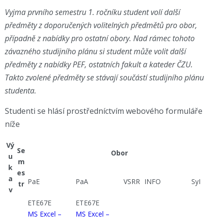
Vyjma prvního semestru 1. ročníku student volí další
předměty z doporučených volitelných předmětů pro obor,
případně z nabídky pro ostatní obory. Nad rámec tohoto
závazného studijního plánu si student může volit další
předměty z nabídky PEF, ostatních fakult a kateder ČZU.
Takto zvolené předměty se stávají součástí studijního plánu
studenta.
Studenti se hlásí prostředníctvím webového formuláře
níže
Vý
Se
Obor
u
m
k
es
a
PaE
PaA
VSRR
INFO
SyI
tr
v
ETE67E
ETE67E
MS Excel –
MS Excel –