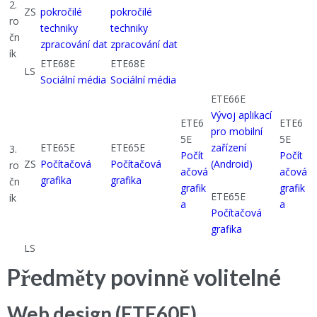
2.
ZS
pokročilé
pokročilé
ro
techniky
techniky
čn
zpracování dat
zpracování dat
ík
ETE68E
ETE68E
LS
Sociální média
Sociální média
ETE66E
Vývoj aplikací
ETE6
ETE6
pro mobilní
5E
5E
ETE65E
ETE65E
zařízení
3.
Počít
Počít
ZS
Počítačová
Počítačová
(Android)
ro
ačová
ačová
grafika
grafika
čn
grafik
grafik
ETE65E
ík
a
a
Počítačová
grafika
LS
Předměty povinně volitelné
Web design (ETE60E)