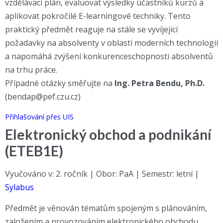
vzdělávací plán, evaluovat výsledky účastníků kurzů a
aplikovat pokročilé E-learningové techniky. Tento
praktický předmět reaguje na stále se vyvíjející
požadavky na absolventy v oblasti moderních technologií
a napomáhá zvýšení konkurenceschopnosti absolventů
na trhu práce.
Případné otázky směřujte na
Ing. Petra Bendu, Ph.D.
(bendap@pef.czu.cz)
Přihlašování přes UIS
Elektronický obchod a podnikání
(ETEB1E)
Vyučováno v: 2. ročník | Obor: PaA | Semestr: letní |
Sylabus
Předmět je věnován tématům spojeným s plánováním,
založením a provozováním elektronického obchodu.