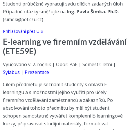
Studenti průběžně vypracují sadu dílčích zadaných úloh.
Případné otázky směřujte na
Ing. Pavla Šimka. Ph.D.
(simek@pef.czu.cz)
Přihlašování přes UIS
E-learning ve firemním vzdělávání
(ETE59E)
Vyučováno v: 2. ročník | Obor: PaE | Semestr: letní |
Sylabus
|
Prezentace
Cílem předmětu je seznámit studenty s oblastí E-
learningu a s možnostmi jejího využití pro účely
firemního vzdělávání zaměstnanců a zákazníků. Po
absolvování tohoto předmětu by měl být student
schopen samostatně vytvářet komplexní E-learningové
kurzy, připravovat studijní materiály, formulovat