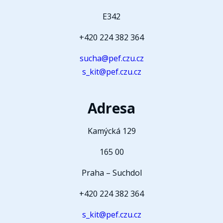
E342
+420 224 382 364
sucha@pef.czu.cz
s_kit@pef.czu.cz
Adresa
Kamýcká 129
165 00
Praha – Suchdol
+420 224 382 364
s_kit@pef.czu.cz