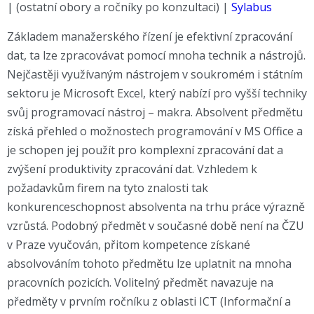
| (ostatní obory a ročníky po konzultaci) |
Sylabus
Základem manažerského řízení je efektivní zpracování
dat, ta lze zpracovávat pomocí mnoha technik a nástrojů.
Nejčastěji využívaným nástrojem v soukromém i státním
sektoru je Microsoft Excel, který nabízí pro vyšší techniky
svůj programovací nástroj – makra. Absolvent předmětu
získá přehled o možnostech programování v MS Office a
je schopen jej použít pro komplexní zpracování dat a
zvýšení produktivity zpracování dat. Vzhledem k
požadavkům firem na tyto znalosti tak
konkurenceschopnost absolventa na trhu práce výrazně
vzrůstá. Podobný předmět v současné době není na ČZU
v Praze vyučován, přitom kompetence získané
absolvováním tohoto předmětu lze uplatnit na mnoha
pracovních pozicích. Volitelný předmět navazuje na
předměty v prvním ročníku z oblasti ICT (Informační a