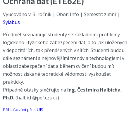
Ochrana dat (ETE62E)
Vyučováno v: 3. ročník | Obor: Info | Semestr: zimní |
Sylabus
Předmět seznamuje studenty se základními problémy
logického i fyzického zabezpečení dat, a to jak uložených
v depozitářích, tak přenášených v sítích. Studenti budou
dále seznámeni s nejnovějšími trendy a technologiemi v
oblasti zabezpečení dat a během cvičení budou mít
možnost získané teoretické vědomosti vyzkoušet
prakticky.
Případné otázky směřujte na
Ing. Čestmíra Halbicha,
Ph.D.
(halbich@pef.czu.cz)
Přihlašování přes UIS