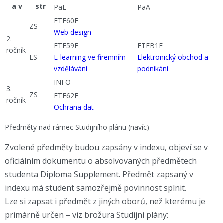
a v
str
PaE
PaA
ETE60E
ZS
Web design
2.
ETE59E
ETEB1E
ročník
LS
E-learning ve firemním
Elektronický obchod a
vzdělávání
podnikání
INFO
3.
ZS
ETE62E
ročník
Ochrana dat
Předměty nad rámec Studijního plánu (navíc)
Zvolené předměty budou zapsány v indexu, objeví se v
oficiálním dokumentu o absolvovaných předmětech
studenta Diploma Supplement. Předmět zapsaný v
indexu má student samozřejmě povinnost splnit.
Lze si zapsat i předmět z jiných oborů, než kterému je
primárně určen – viz brožura Studijní plány: