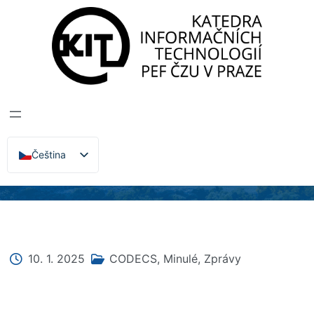
Katedra informačních technologií
>
Zprávy, Akce,
Přednášky
DRUHÝ
WORKSHOP
CODECS
Čeština
English
10. 1. 2025
CODECS
,
Minulé
,
Zprávy