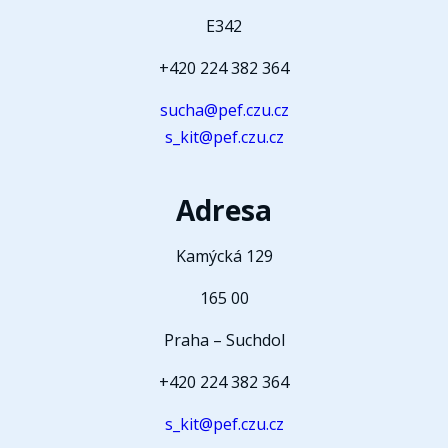
E342
+420 224 382 364
sucha@pef.czu.cz
s_kit@pef.czu.cz
Adresa
Kamýcká 129
165 00
Praha – Suchdol
+420 224 382 364
s_kit@pef.czu.cz