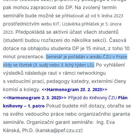
pak mohou zapracovat do DP. Na zvolený termín
semináře bude možné se
přihlašovat až od 9. ledna 2023
prostřednictvím
.
webu KIT
Uzávěrka přihlášek je 5. února
. Předpokládá se aktivní účast všech studentů
2023
(studenti budou rozřazeni do několika sekcí). Časová
dotace na obhajobu studenta DP je 15 minut, z toho 10
minut prezentace.
Seminář je pořádán v areálu ČZU v Praze
Po vyhlášení
vždy
ve čtvrtek (3. sudý nebo 3. lichý týden LS).
výsledků následuje raut v rámci networkingu
s vedoucími prací, pedagogy katedry, externími členy
komisí a kolegy.
<<Harmonogram 23. 2. 2023>>
<<Harmonogram 2. 3. 2023>>
Příjezd do Knihovny ČZU
Plán
Pokud budete mít dotazy, obraťte se
knihovny – 1. patro
na svého vedoucího práce nebo organizačního garanta
semináře. Organizační garant semináře: Ing. Eva
Kánská, Ph.D. (kanska@pef.czu.cz)