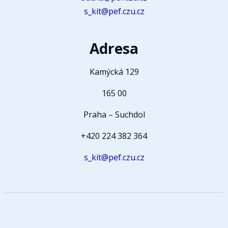
s_kit@pef.czu.cz
Adresa
Kamýcká 129
165 00
Praha – Suchdol
+420 224 382 364
s_kit@pef.czu.cz