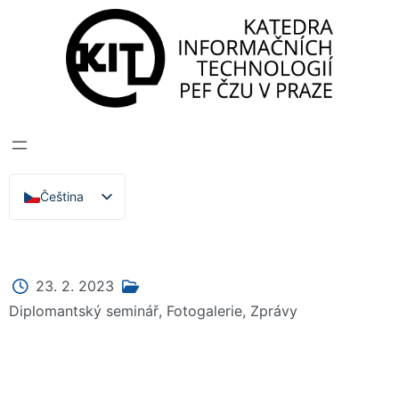
Katedra informačních technologií
>
Zprávy, Akce,
Přednášky
DIPLOMANTSKÝ
SEMINÁŘ KIT 2023
Čeština
English
23. 2. 2023
Diplomantský seminář
,
Fotogalerie
,
Zprávy