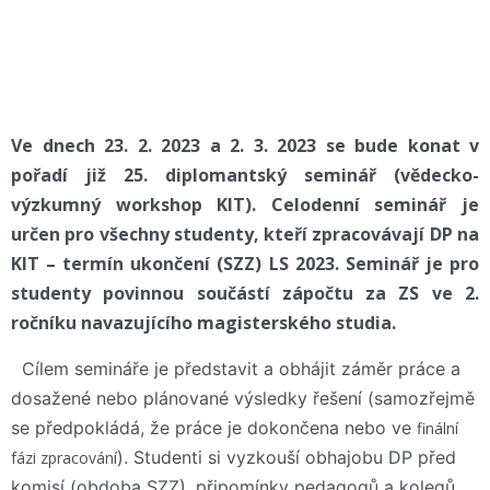
Ve dnech 23. 2. 2023 a 2. 3. 2023 se bude konat v
pořadí již 25. diplomantský seminář (vědecko-
výzkumný workshop KIT). Celodenní seminář je
určen pro všechny studenty, kteří zpracovávají DP na
KIT – termín ukončení (SZZ) LS 2023. Seminář je pro
studenty povinnou součástí zápočtu za ZS ve 2.
ročníku navazujícího magisterského studia.
Cílem semináře je představit a obhájit záměr práce a
dosažené nebo plánované výsledky řešení (samozřejmě
se předpokládá, že práce je dokončena nebo ve
finální
). Studenti si vyzkouší obhajobu DP před
fázi zpracování
komisí (obdoba SZZ), připomínky pedagogů a kolegů