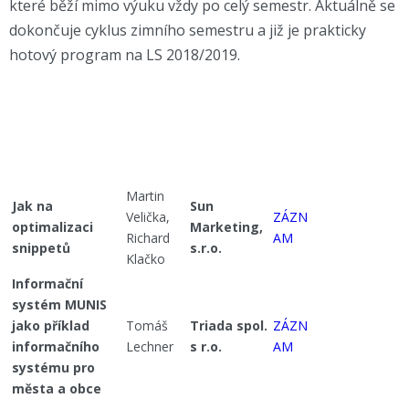
které běží mimo výuku vždy po celý semestr. Aktuálně se
dokončuje cyklus zimního semestru a již je prakticky
hotový program na LS 2018/2019.
Martin
Jak na
Sun
Velička,
ZÁZN
optimalizaci
Marketing,
Richard
AM
snippetů
s.r.o.
Klačko
Informační
systém MUNIS
jako příklad
Tomáš
Triada spol.
ZÁZN
informačního
Lechner
s r.o.
AM
systému pro
města a obce