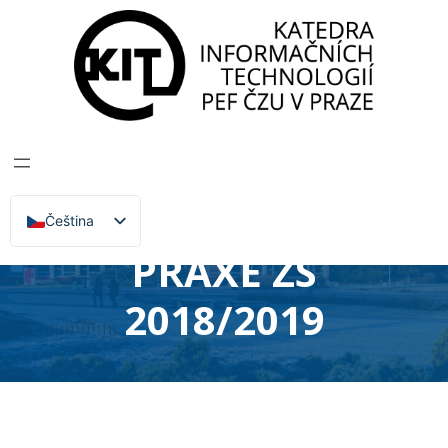
Katedra informačních technologií
>
Zprávy, Akce,
Přednášky
CYKLUS
PŘEDNÁŠEK
ODBORNÍKŮ Z
Čeština
English
PRAXE ZS
2018/2019