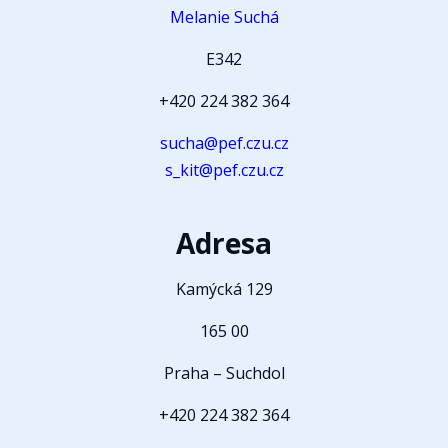
Melanie Suchá
E342
+420 224 382 364
sucha@pef.czu.cz
s_kit@pef.czu.cz
Adresa
Kamýcká 129
165 00
Praha – Suchdol
+420 224 382 364