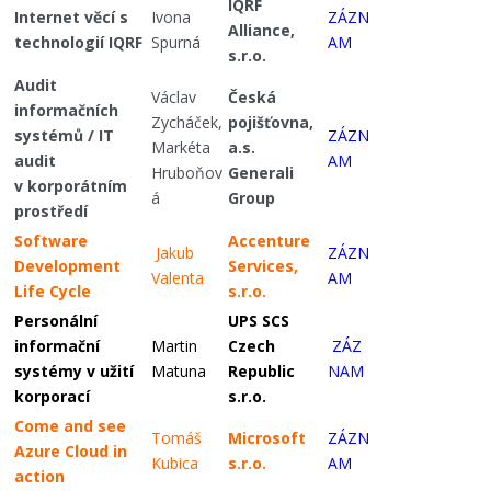
IQRF
Internet věcí s
Ivona
ZÁZN
Alliance,
technologií IQRF
Spurná
AM
s.r.o.
Audit
Václav
Česká
informačních
Zycháček,
pojišťovna,
systémů / IT
ZÁZN
Markéta
a.s.
audit
AM
Hruboňov
Generali
v korporátním
á
Group
prostředí
Software
Accenture
Jakub
ZÁZN
Development
Services,
Valenta
AM
Life Cycle
s.r.o.
Personální
UPS SCS
informační
Martin
Czech
ZÁZ
systémy v užití
Matuna
Republic
NAM
korporací
s.r.o.
Come and see
Tomáš
Microsoft
ZÁZN
Azure Cloud in
Kubica
s.r.o.
AM
action