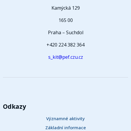
Kamýcká 129
165 00
Praha – Suchdol
+420 224 382 364
s_kit@pef.czu.cz
Odkazy
Významné aktivity
Základní informace