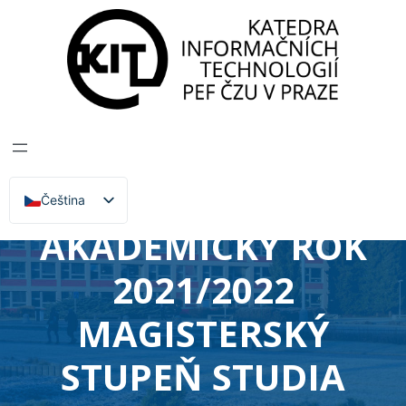
Katedra informačních technologií
>
Zprávy, Akce,
Přednášky
VOLBA
VOLITELNÝCH
PŘEDMĚTŮ PRO
Čeština
English
AKADEMICKÝ ROK
2021/2022
MAGISTERSKÝ
STUPEŇ STUDIA