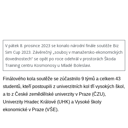
V pátek 8. prosince 2023 se konalo národní finále soutěže Biz
Sim Cup 2023. Závěrečný „souboj v manažersko-ekonomických
dovednostech“ se opět po roce odehrál v prostorách Škoda
Training centru Kosmonosy u Mladé Boleslavi.
Finálového kola soutěže se zúčastnilo 9 týmů a celkem 43
studentů, kteří postoupili z univerzitních kol tří vysokých škol,
a to z České zemědělské univerzity v Praze (ČZU),
Univerzity Hradec Králové (UHK) a Vysoké školy
ekonomické v Praze (VŠE).