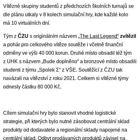
Vítězné skupiny studentů z předchozích školních turnajů se
dle plánu utkaly v 8 kolech simulační hry, kde každé kolo
má 10 virtuálních dní.
Tým z
ČZU
s originálním názvem
„The Last Legend“
zvítězil
a pohár pro celkového vítěze soutěže i včetně finanční
odměny ve výši 40 000 korun. Druhé místo obsadil též tým
z UHK s názvem „Bude doplněno“ a bronzové místo obsadili
studenti z týmu „Spolek Ʃ“ z VŠE. Soutěžící z ČZU tak
navázali na vítězství z roku 2021. Celkem si vítězné týmy
odnesly částku 80 000 Kč.
Cílem simulační hry bylo stanovit vhodné logistické
strategie, při kterých bylo nutné zásobovat centrální sklad
produkty od dodavatele a regionální sklady napojené na
centrální sklad. Odbyt prodávaných produktů závisel na