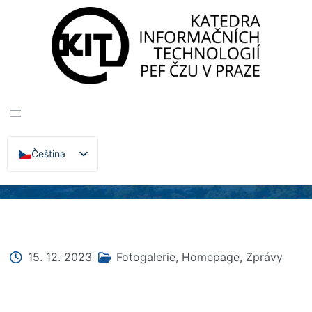
Katedra informačních technologií
>
Zprávy, Akce,
Přednášky
TÝM ČZU ZVÍTĚZIL
V SOUTĚŽI BIZ SIM
CUP 2023
Čeština
English
15. 12. 2023
Fotogalerie
,
Homepage
,
Zprávy