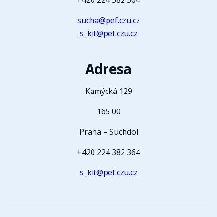
+420 224 382 364
sucha@pef.czu.cz
s_kit@pef.czu.cz
Adresa
Kamýcká 129
165 00
Praha – Suchdol
+420 224 382 364
s_kit@pef.czu.cz