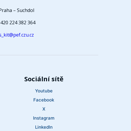
Praha – Suchdol
420 224 382 364
s_kit@pef.czu.cz
Sociální sítě
Youtube
Facebook
X
Instagram
LinkedIn