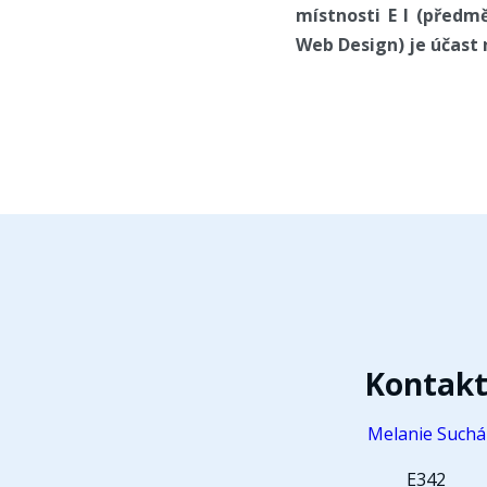
místnosti E I (předm
Web Design) je účast
Kontak
Melanie Suchá
E342