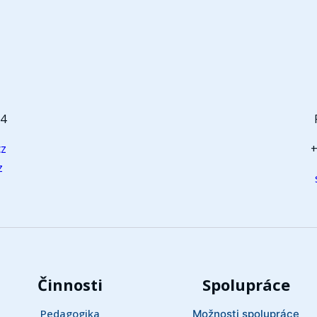
t
64
cz
+
z
Činnosti
Spolupráce
Pedagogika
Možnosti spolupráce