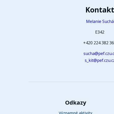
Kontak
Melanie Suchá
E342
+420 224 382 3
sucha@pef.czu.
s_kit@pef.czu.c
Odkazy
Významné aktivity