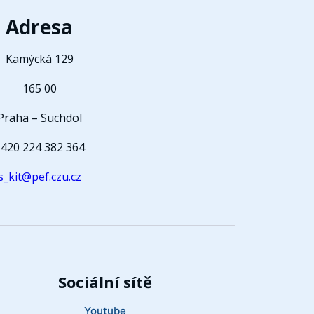
Adresa
Kamýcká 129
165 00
Praha – Suchdol
420 224 382 364
s_kit@pef.czu.cz
Sociální sítě
Youtube