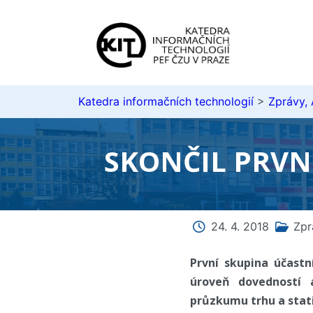
Katedra informačních technologií
>
Zprávy,
SKONČIL PRVN
24. 4. 2018
Zpr
První skupina účastn
úroveň dovedností a
průzkumu trhu a stati