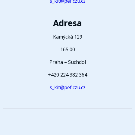
s_kit@pef.czu.cz
Adresa
Kamýcká 129
165 00
Praha – Suchdol
+420 224 382 364
s_kit@pef.czu.cz