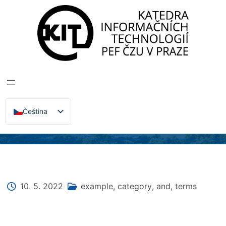
Katedra informačních technologií
>
Zprávy, Akce,
Přednášky
SEMINÁŘ –
INTERNET VĚCÍ –
IQRF V PRAXI
Čeština
English
10. 5. 2022
example
,
category
,
and
,
terms