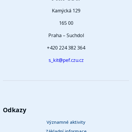
Kamýcká 129
165 00
Praha – Suchdol
+420 224 382 364
s_kit@pef.czu.cz
Odkazy
Významné aktivity
Základní informace