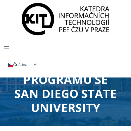
Katedra informačních technologií
>
Zprávy, Akce,
Přednášky
PROBĚHL DRUHÝ
ROČNÍK
ODBORNÉHO
Čeština
English
PROGRAMU SE
SAN DIEGO STATE
UNIVERSITY