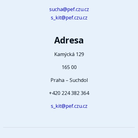
sucha@pef.czu.cz
s_kit@pef.czu.cz
Adresa
Kamýcká 129
165 00
Praha – Suchdol
+420 224 382 364
s_kit@pef.czu.cz