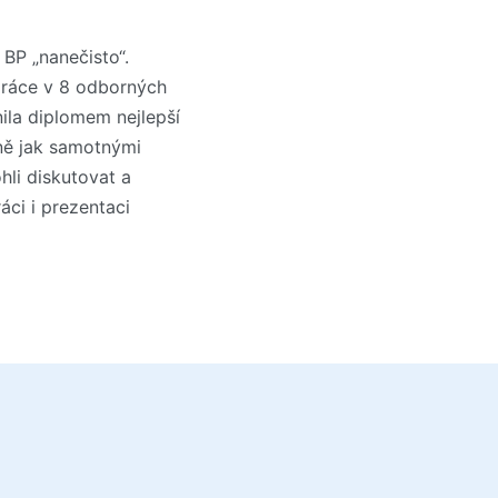
 BP „nanečisto“.
 práce v 8 odborných
ila diplomem nejlepší
ně jak samotnými
hli diskutovat a
áci i prezentaci