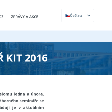
Čeština
CE
ZPRÁVY A AKCE
English
 KIT 2016
řelomu ledna a února,
 Odborného semináře se
ládají je v aktuálním