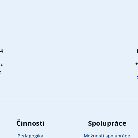
t
64
cz
+
z
Činnosti
Spolupráce
Pedagogika
Možnosti spolupráce