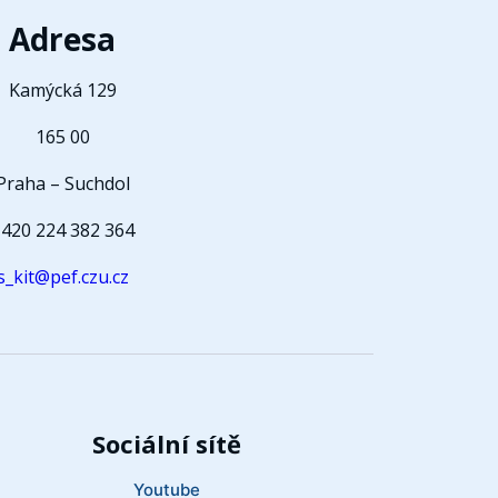
Adresa
Kamýcká 129
165 00
Praha – Suchdol
420 224 382 364
s_kit@pef.czu.cz
Sociální sítě
Youtube