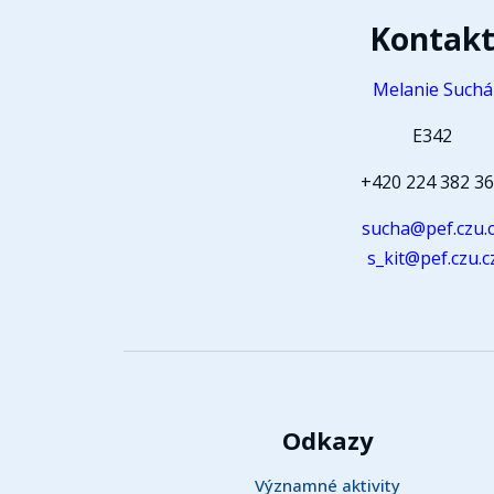
Kontak
Melanie Suchá
E342
+420 224 382 3
sucha@pef.czu.
s_kit@pef.czu.c
Odkazy
Významné aktivity