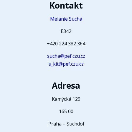
Kontakt
Melanie Suchá
E342
+420 224 382 364
sucha@pef.czu.cz
s_kit@pef.czu.cz
Adresa
Kamýcká 129
165 00
Praha – Suchdol