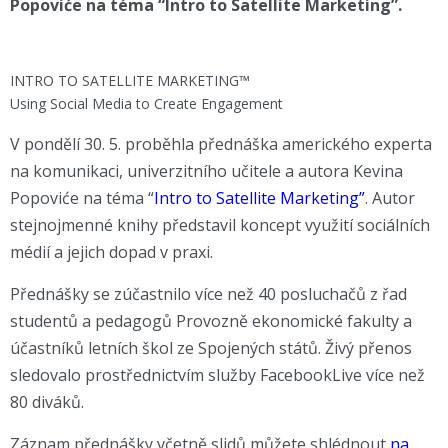
Popoviće na téma “Intro to Satellite Marketing”.
INTRO TO SATELLITE MARKETING™
Using Social Media to Create Engagement
V pondělí 30. 5. proběhla přednáška amerického experta
na komunikaci, univerzitního učitele a autora Kevina
Popoviće na téma “
Intro to Satellite Marketing”
. Autor
stejnojmenné knihy představil koncept využití sociálních
médií a jejich dopad v praxi.
Přednášky se zúčastnilo více než 40 posluchačů z řad
studentů a pedagogů Provozně ekonomické fakulty a
účastníků letních škol ze Spojených států. Živý přenos
sledovalo prostřednictvím služby FacebookLive více než
80 diváků.
Záznam přednášky včetně slidů můžete shlédnout
na