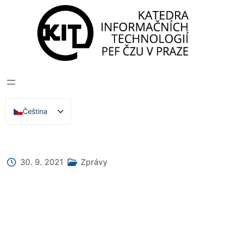
Katedra informačních technologií
>
Zprávy, Akce,
Přednášky
POLIRURAL
NEWSLETTER 9
Čeština
English
30. 9. 2021
Zprávy