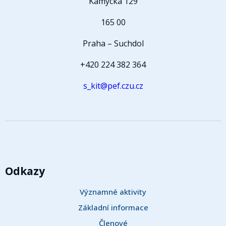
Kamýcká 129
165 00
Praha – Suchdol
+420 224 382 364
s_kit@pef.czu.cz
Odkazy
Významné aktivity
Základní informace
Členové