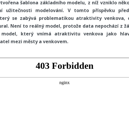
ytvořena šablona základního modelu, z níž vzniklo něk
í užitečnosti modelování. V tomto příspěvku pře
terý se zabývá problematikou atraktivity venkova, 
ural. Není to reálný model, protože data nepochází z žá
model, který vnímá atraktivitu venkova jako hlavn
atel mezi městy a venkovem.