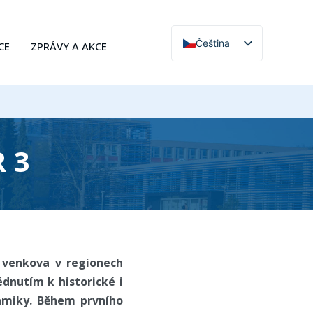
Čeština
CE
ZPRÁVY A AKCE
English
 3
e venkova v regionech
édnutím k historické i
amiky. Během prvního