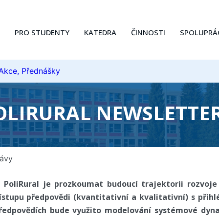
PRO STUDENTY
KATEDRA
ČINNOSTI
SPOLUPRÁ
 Akce, Přednášky
OLIRURAL NEWSLETTER
ávy
u PoliRural je prozkoumat budoucí trajektorii rozvoj
stupu předpovědi (kvantitativní a kvalitativní) s přihl
 předpovědích bude využito modelování systémové dyn