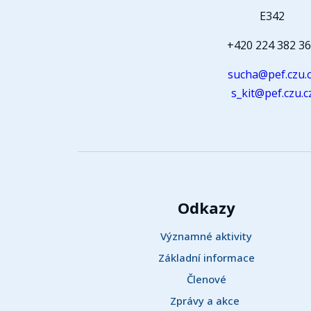
E342
+420 224 382 3
sucha@pef.czu.
s_kit@pef.czu.c
Odkazy
Významné aktivity
Základní informace
Členové
Zprávy a akce 