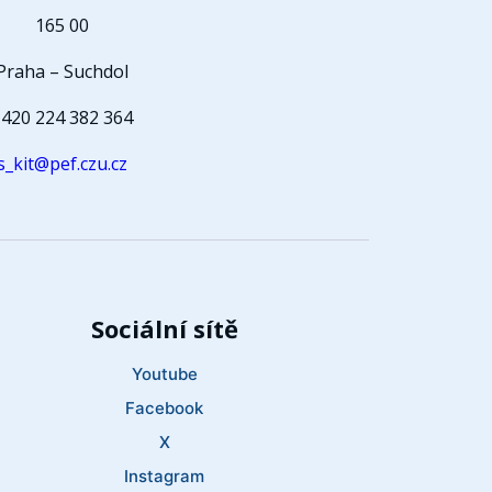
165 00
Praha – Suchdol
420 224 382 364
s_kit@pef.czu.cz
Sociální sítě
Youtube
Facebook
X
Instagram