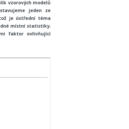
olik vzorových modelů
dstavujeme jeden ze
což je ústřední téma
dné místní statistiky.
í faktor ovlivňující