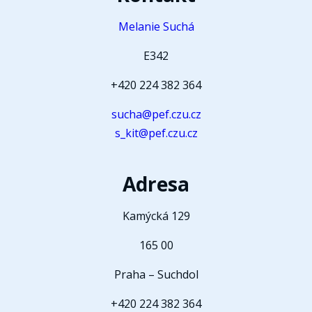
Melanie Suchá
E342
+420 224 382 364
sucha@pef.czu.cz
s_kit@pef.czu.cz
Adresa
Kamýcká 129
165 00
Praha – Suchdol
+420 224 382 364