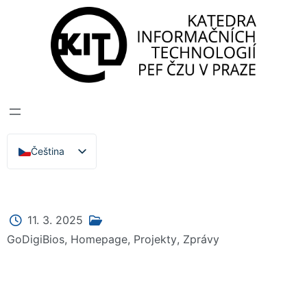
Katedra informačních technologií
>
Zprávy, Akce,
Přednášky
GODIGIBIOS KICK
OFF MEETING
Čeština
English
11. 3. 2025
GoDigiBios
,
Homepage
,
Projekty
,
Zprávy