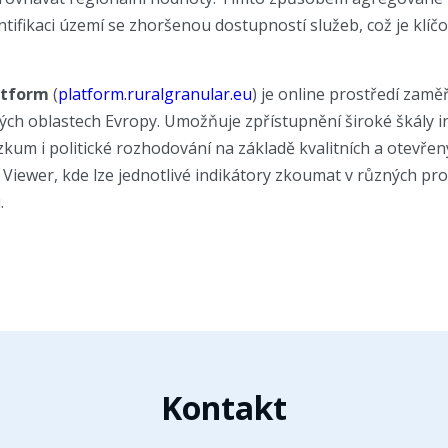
entifikaci území se zhoršenou dostupností služeb, což je klíč
atform
(
platform.ruralgranular.eu
) je online prostředí zaměř
ých oblastech Evropy. Umožňuje zpřístupnění široké škály i
zkum i politické rozhodování na základě kvalitních a otevřen
a Viewer, kde lze jednotlivé indikátory zkoumat v různých p
.
Kontakt