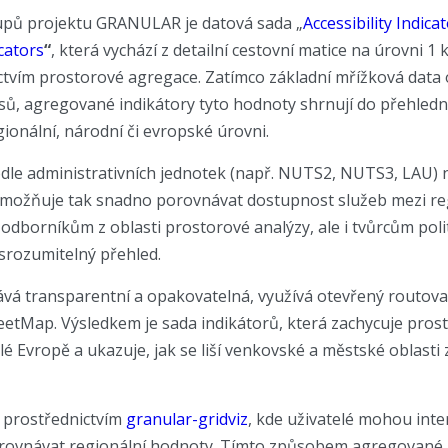
tupů projektu GRANULAR je datová sada „
Accessibility Indica
cators
“
, která vychází z detailní cestovní matice na úrovni 1 
ictvím prostorové agregace. Zatímco základní mřížková data 
ů, agregované indikátory tyto hodnoty shrnují do přehledně
ionální, národní či evropské úrovni.
dle administrativních jednotek (např. NUTS2, NUTS3, LAU) 
umožňuje tak snadno porovnávat dostupnost služeb mezi re
 odborníkům z oblasti prostorové analýzy, ale i tvůrcům poli
 srozumitelný přehled.
vá transparentní a opakovatelná, využívá otevřený routov
etMap. Výsledkem je sada indikátorů, která zachycuje prost
lé Evropě a ukazuje, jak se liší venkovské a městské oblasti
á prostřednictvím
granular-gridviz
, kde uživatelé mohou inte
rovnávat regionální hodnoty. Tímto způsobem agregované i