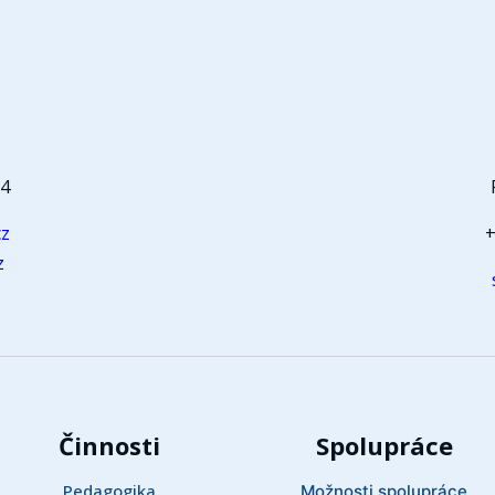
t
64
cz
+
z
Činnosti
Spolupráce
Pedagogika
Možnosti spolupráce