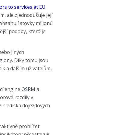
tors to services at EU
km, ale zjednodušuje její
obsahují stovky milionů
jší podoby, která je
nebo jiných
giony. Díky tomu jsou
tik a dalším uživatelům,
ací engine OSRM a
orové rozdíly v
 z hlediska dojezdových
raktivně prohlížet
ndikátory představují