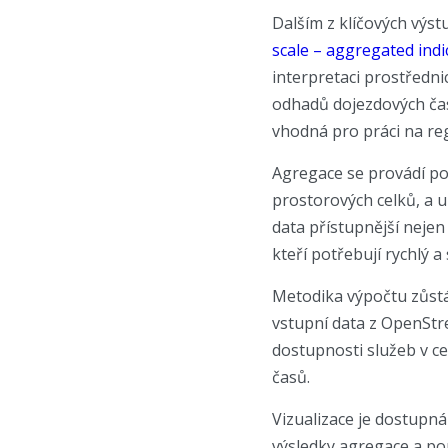
Dalším z klíčových výs
scale – aggregated indi
interpretaci prostředn
odhadů dojezdových čas
vhodná pro práci na reg
Agregace se provádí po
prostorových celků, a 
data přístupnější nejen
kteří potřebují rychlý a
Metodika výpočtu zůstá
vstupní data z OpenStre
dostupnosti služeb v ce
časů.
Vizualizace je dostupn
výsledky agregace a po