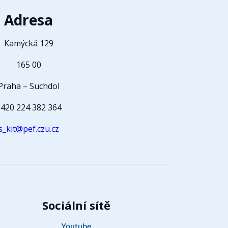
Adresa
Kamýcká 129
165 00
Praha – Suchdol
420 224 382 364
s_kit@pef.czu.cz
Sociální sítě
Youtube