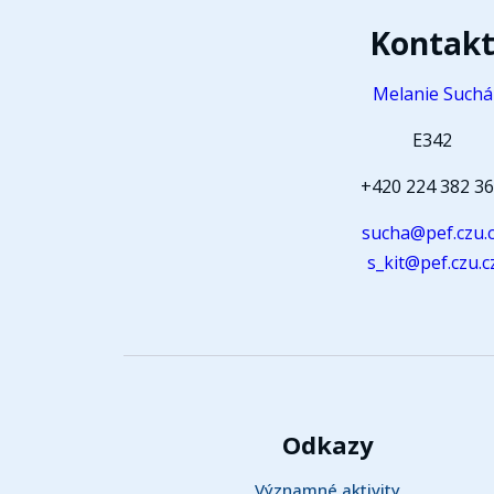
Kontak
Melanie Suchá
E342
+420 224 382 3
sucha@pef.czu.
s_kit@pef.czu.c
Odkazy
Významné aktivity