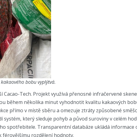
 kakaového bobu vyplýtvá.
ší Cacao-Tech. Projekt využívá přenosné infračervené sken
ážou během několika minut vyhodnotit kvalitu kakaových bob
ukce přímo v místě sběru a omezuje ztráty způsobené směšo
dí systém, který sleduje pohyb a původ suroviny v celém ho
o spotřebitele. Transparentní databáze ukládá informace o č
k férovějšímu rozdělení hodnoty.