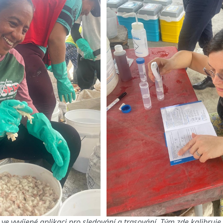
i ve vyvíjené aplikaci pro sledování a trasování. Tým zde kalibruj