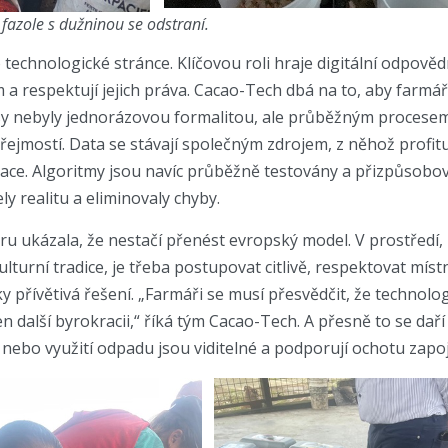
 fazole s dužninou se odstraní.
 technologické stránce. Klíčovou roli hraje digitální odpověd
m a respektují jejich práva. Cacao-Tech dbá na to, aby farmá
sy nebyly jednorázovou formalitou, ale průběžným procesem
jmostí. Data se stávají společným zdrojem, z něhož profituj
orace. Algoritmy jsou navíc průběžně testovány a přizpůsob
 realitu a eliminovaly chyby.
 ukázala, že nestačí přenést evropský model. V prostředí, kd
lturní tradice, je třeba postupovat citlivě, respektovat míst
y přívětivá řešení. „Farmáři se musí přesvědčit, že technolog
en další byrokracii,“ říká tým Cacao-Tech. A přesně to se dař
nebo využití odpadu jsou viditelné a podporují ochotu zapoji