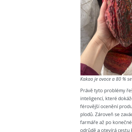
Kakao je ovoce a 80 % se
Právě tyto problémy ře
inteligencí, které dok
férovější ocenění prod
plodů. Zároveň se zavá
farmáře až po konečnéh
odrůdě a otevírá cestu 