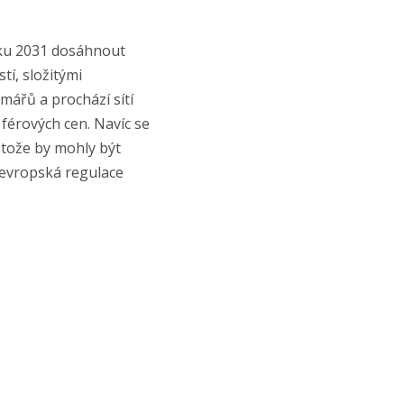
oku 2031 dosáhnout
í, složitými
mářů a prochází sítí
férových cen. Navíc se
stože by mohly být
 evropská regulace