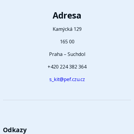
Adresa
Kamýcká 129
165 00
Praha – Suchdol
+420 224 382 364
s_kit@pef.czu.cz
Odkazy