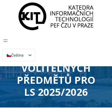
Katedra informačních technologií
>
Zprávy, Akce,
Přednášky
BAKALÁŘSKÝ
STUPEŇ STUDIA –
VOLBA
Čeština
English
VOLITELNÝCH
PŘEDMĚTŮ PRO
LS 2025/2026