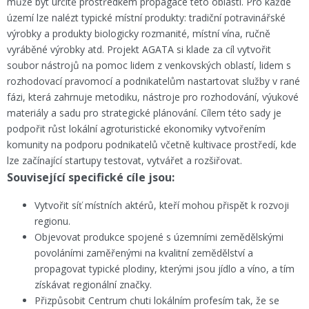
může být určitě prostředkem propagace této oblasti. Pro každé
území lze nalézt typické místní produkty: tradiční potravinářské
výrobky a produkty biologicky rozmanité, místní vína, ručně
vyráběné výrobky atd. Projekt AGATA si klade za cíl vytvořit
soubor nástrojů na pomoc lidem z venkovských oblastí, lidem s
rozhodovací pravomocí a podnikatelům nastartovat služby v rané
fázi, která zahrnuje metodiku, nástroje pro rozhodování, výukové
materiály a sadu pro strategické plánování. Cílem této sady je
podpořit růst lokální agroturistické ekonomiky vytvořením
komunity na podporu podnikatelů včetně kultivace prostředí, kde
lze začínající startupy testovat, vytvářet a rozšiřovat.
Související specifické cíle jsou:
Vytvořit síť místních aktérů, kteří mohou přispět k rozvoji
regionu.
Objevovat produkce spojené s územními zemědělskými
povoláními zaměřenými na kvalitní zemědělství a
propagovat typické plodiny, kterými jsou jídlo a víno, a tím
získávat regionální značky.
Přizpůsobit Centrum chuti lokálním profesím tak, že se