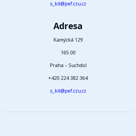
s_kit@pef.czu.cz
Adresa
Kamýcká 129
165 00
Praha – Suchdol
+420 224 382 364
s_kit@pef.czu.cz