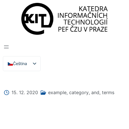
Katedra informačních technologií
>
Zprávy, Akce,
Přednášky
AGATA – PROJEKT
ERASMUS
Čeština
English
15. 12. 2020
example
,
category
,
and
,
terms