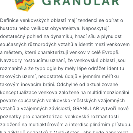
Definice venkovských oblastí mají tendenci se opírat o
hustotu nebo velikost obyvatelstva. Neposkytují
dostatečný pohled na dynamiku, hnací sílu a plynulost
současných různorodých vztahů a identit mezi venkovem
a městem, které charakterizují venkov v celé Evropě.
Navzdory rostoucímu uznání, že venkovské oblasti jsou
rozmanité a že typologie by měly lépe odrážet identitu
takových území, nedostatek údajů v jemném měřítku
takovým inovacím brání. Odchylně od aktualizované
konceptualizace venkova založené na multidimenzionální
povaze současných venkovsko-městských vzájemných
vztahů a vzájemných závislostí, GRANULAR vytvoří nové
poznatky pro charakterizaci venkovské rozmanitosti
založené na multiaktérovém a interdisciplinárním přístupu.
Na základě poznatků z Multi-Actor Labs bude generovat