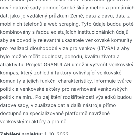
nové datové sady pomocí široké škály metod a primárních
dat, jako je vzdálený průzkum Země, data z davu, data z
mobilních telefonů a web scraping. Tyto údaje budou poté
kombinovány s řadou existujících institucionálních údajů,
aby se odvodily relevantní ukazatele venkovské komunity
pro realizaci dlouhodobé vize pro venkov (LTVRA) a aby
bylo možné měřit odolnost, pohodu, kvalitu života a
atraktivitu. Projekt GRANULAR umožní vytvořit venkovský
kompas, který zohlední faktory ovlivňující venkovské
komunity a jejich funkční charakteristiky, informuje tvůrce
politik a venkovské aktéry pro navrhování venkovských
politik na míru. Po zajištění rozšiřitelnosti výsledků budou
datové sady, vizualizace dat a další nástroje přímo
dostupné na specializované platformě navržené
venkovskými aktéry a pro ně.
Zahájení projektu:
1. 10. 2022