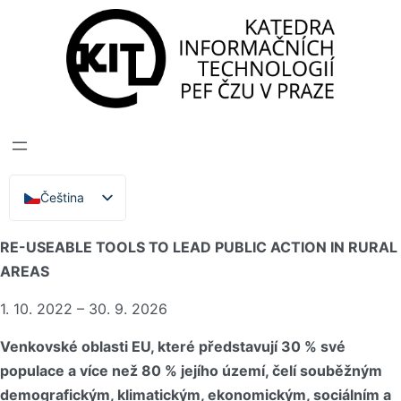
Katedra informačních technologií
>
Projekty
>
GRANULAR
GRANULAR
Čeština
English
GRANULAR – GIVING RURAL ACTORS NOVEL DATA AND
RE-USEABLE TOOLS TO LEAD PUBLIC ACTION IN RURAL
AREAS
1. 10. 2022 – 30. 9. 2026
Venkovské oblasti EU, které představují 30 % své
populace a více než 80 % jejího území, čelí souběžným
demografickým, klimatickým, ekonomickým, sociálním a