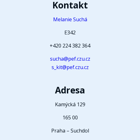
Kontakt
Melanie Suchá
E342
+420 224 382 364
sucha@pef.czu.cz
s_kit@pef.czu.cz
Adresa
Kamýcká 129
165 00
Praha – Suchdol