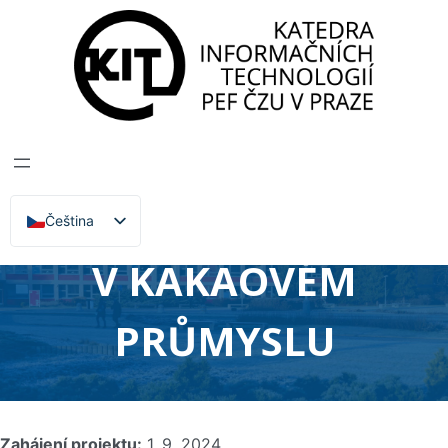
Katedra informačních technologií
>
Projekty
>
Cacao-Tech: Digitální revoluce v kakaovém
průmyslu
CACAO-TECH:
DIGITÁLNÍ REVOLUCE
Čeština
English
V KAKAOVÉM
PRŮMYSLU
Zahájení projektu:
1. 9. 2024