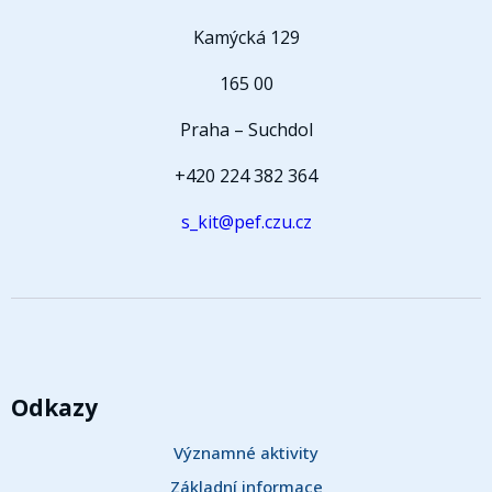
Kamýcká 129
165 00
Praha – Suchdol
+420 224 382 364
s_kit@pef.czu.cz
Odkazy
Významné aktivity
Základní informace