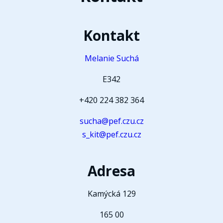
Kontakt
Melanie Suchá
E342
+420 224 382 364
sucha@pef.czu.cz
s_kit@pef.czu.cz
Adresa
Kamýcká 129
165 00