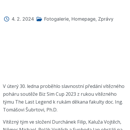
4. 2. 2024
Fotogalerie
,
Homepage
,
Zprávy
V úterý 30. ledna proběhlo slavnostní předání vítězného
poháru soutěže Biz Sim Cup 2023 z rukou vítězného
týmu The Last Legend k rukám děkana fakulty doc. Ing.
Tomášovi Šubrtovi, Ph.D.
Vítězný tým ve složení Durchánek Filip, Kaluža Vojtěch,
Němec Michael, Polák Vojtěch a Svoboda Jan obstáli na