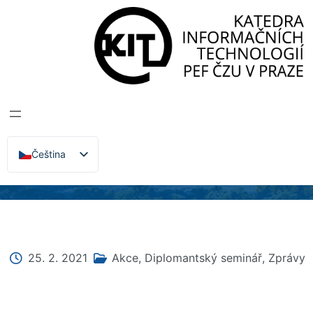
Katedra informačních technologií
>
Zprávy, Akce,
Přednášky
DIPLOMANTSKÝ
SEMINÁŘ
VŠERADICE 2021
Čeština
English
25. 2. 2021
Akce
,
Diplomantský seminář
,
Zprávy