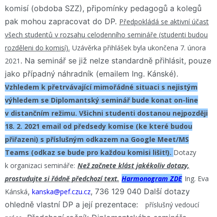
komisí (obdoba SZZ), připomínky pedagogů a kolegů
pak mohou zapracovat do DP.
Předpokládá se aktivní účast
všech studentů v rozsahu celodenního semináře (studenti budou
rozděleni do komisí).
Uzávěrka přihlášek byla ukončena 7. února
. Na seminář se již nelze standardně přihlásit, pouze
2021
jako případný náhradník (emailem Ing. Kánské).
Vzhledem k přetrvávající mimořádné situaci s nejistým
výhledem se Diplomantský seminář bude konat on-line
v distančním režimu. Všichni studenti dostanou nejpozději
18. 2. 2021 email od předsedy komise (ke které budou
přiřazeni) s příslušným odkazem na Google Meet/MS
Teams (odkaz se bude pro každou komisi lišit!).
Dotazy
k organizaci semináře:
Než začnete klást jakékoliv dotazy,
prostudujte si řádně předchozí text.
Harmonogram ZDE
Ing. Eva
,
, 736 129 040 Další dotazy
Kánská
kanska@pef.czu.cz
ohledně vlastní DP a její prezentace:
příslušný vedoucí