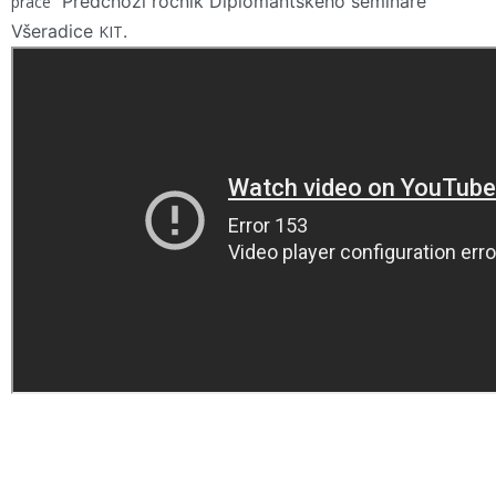
Předchozí ročník Diplomantského semináře
práce
Všeradice
.
KIT