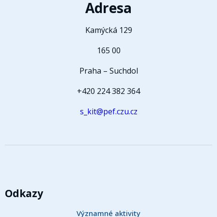
Adresa
Kamýcká 129
165 00
Praha – Suchdol
+420 224 382 364
s_kit@pef.czu.cz
Odkazy
Významné aktivity