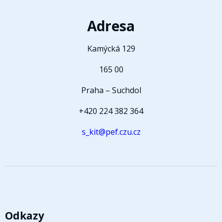
Adresa
Kamýcká 129
165 00
Praha – Suchdol
+420 224 382 364
s_kit@pef.czu.cz
Odkazy