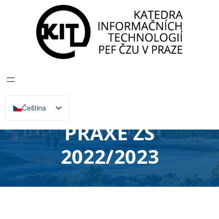
Katedra informačních technologií
>
Zprávy, Akce,
Přednášky
CYKLUS
PŘEDNÁŠEK
ODBORNÍKŮ Z
Čeština
English
PRAXE ZS
2022/2023