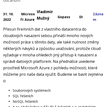
občanům.
Vladimír
31. 10.
Microso
Zázna
Gopass
DI
Mužný
2022
ft Azure
m
Přesun firemních dat z vlastního datacentra do
cloudových nasazení sebou přináší mnoho nových
možností práce s těmito daty, ale také nutnost změny
některých návyků a způsobu uvažování, protože cloud
vyžaduje v mnoha ohledech jiný přístup k nasazení a
správě datových platforem. Na přednášce uvedeme
prostředí Microsoft Azure z pohledu možností, které
můžeme pro naše data využít. Budeme se bavit zejména
o:
Souborových systémech
SQL řešeních
NoSQL řešeních
A na závěr krátce o ETL/ELT řešeních a o analytickým