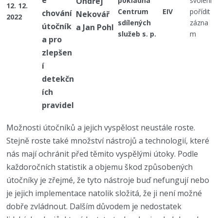
e
Ondřej
pokladna
svolení
12. 12.
Centrum
EIV
pořídit
chování
Nekovář
2022
sdílených
zázna
útočník
a Jan Pohl
služeb s. p.
m
a pro
zlepšen
í
detekčn
ích
pravidel
Možnosti útočníků a jejich vyspělost neustále roste.
Stejně roste také množství nástrojů a technologií, které
nás mají ochránit před těmito vyspělými útoky. Podle
každoročních statistik a objemu škod způsobených
útočníky je zřejmé, že tyto nástroje buď nefungují nebo
je jejich implementace natolik složitá, že ji není možné
dobře zvládnout. Dalším důvodem je nedostatek