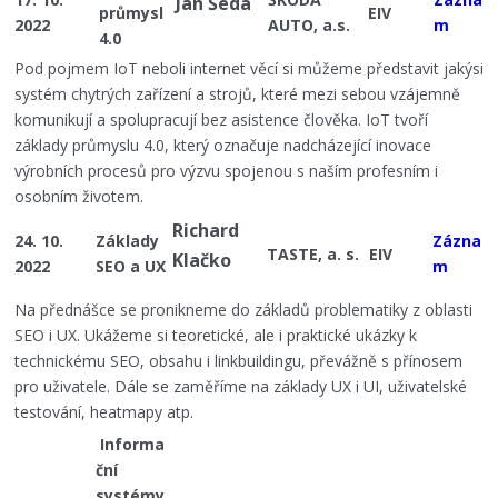
Jan Šeda
průmysl
EIV
2022
AUTO, a.s.
m
4.0
Pod pojmem IoT neboli internet věcí si můžeme představit jakýsi
systém chytrých zařízení a strojů, které mezi sebou vzájemně
komunikují a spolupracují bez asistence člověka. IoT tvoří
základy průmyslu 4.0, který označuje nadcházející inovace
výrobních procesů pro výzvu spojenou s naším profesním i
osobním životem.
Richard
24. 10.
Základy
Zázna
TASTE, a. s.
EIV
Klačko
2022
SEO a UX
m
Na přednášce se pronikneme do základů problematiky z oblasti
SEO i UX. Ukážeme si teoretické, ale i praktické ukázky k
technickému SEO, obsahu i linkbuildingu, převážně s přínosem
pro uživatele. Dále se zaměříme na základy UX i UI, uživatelské
testování, heatmapy atp.
Informa
ční
systémy