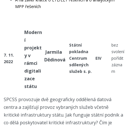
MPP řešeních
Modern
í
Státní
bez
projekt
Jarmila
pokladna
svolení
7. 11.
y v
Centrum
EIV
pořídit
Dědinová
2022
rámci
sdílených
zázna
digitali
služeb s. p.
m
zace
státu
SPCSS provozuje dvě geograficky oddělená datová
centra a zajišťují provoz vybraných služeb včetně
kritické infrastruktury státu. Jak funguje státní podnik a
co dělá poskytovatel kritické infrastruktury? Čím je