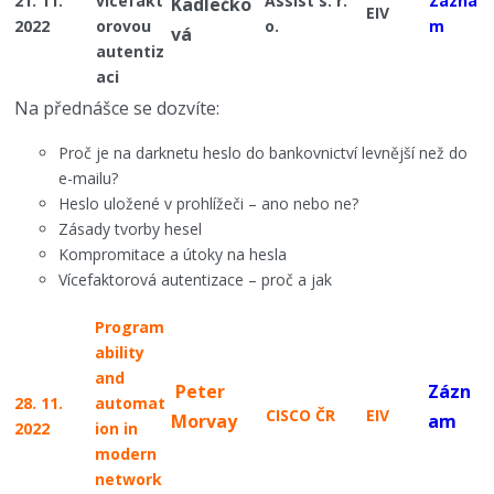
21. 11.
vícefakt
Assist s. r.
Zázna
Kadlečko
EIV
2022
orovou
o.
m
vá
autentiz
aci
Na přednášce se dozvíte:
Proč je na darknetu heslo do bankovnictví levnější než do
e-mailu?
Heslo uložené v prohlížeči – ano nebo ne?
Zásady tvorby hesel
Kompromitace a útoky na hesla
Vícefaktorová autentizace – proč a jak
Program
ability
and
Peter
Zázn
28. 11.
automat
CISCO ČR
EIV
Morvay
am
2022
ion in
modern
network