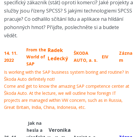
specifický zákazník (stát) oproti komerci? Jaké projekty a
služby jsou řízeny SPCSS? S jakými technologiemi SPCSS
pracuje? Co odhalilo sčítání lidu a aplikace na hlídání
pohonných hmot? Přijďte, poslechněte si a budete
vědět.
From the
Radek
14. 11.
ŠKODA
Zázna
World of
EIV
Ledecký
2022
AUTO, a. s.
m
SAP
Is working with the SAP business system boring and routine?
In
Škoda Auto
definitely not!
Come and get to know the amazing SAP competence center at
Škoda Auto.
At the lecture, we will outline how foreign IT
projects are managed within VW
concern, such as in Russia,
Great Britain, India, China, Indonesia, etc.
Jak na
Veronika
hesla a