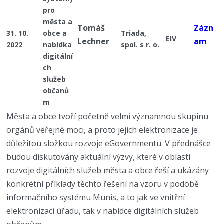
pro
města a
Tomáš
Zázn
31. 10.
obce a
Triada,
EIV
Lechner
am
2022
nabídka
spol. s r. o.
digitální
ch
služeb
občanů
m
Města a obce tvoří početně velmi významnou skupinu
orgánů veřejné moci, a proto jejich elektronizace je
důležitou složkou rozvoje eGovernmentu. V přednášce
budou diskutovány aktuální výzvy, které v oblasti
rozvoje digitálních služeb města a obce řeší a ukázány
konkrétní příklady těchto řešení na vzoru v podobě
informačního systému Munis, a to jak ve vnitřní
elektronizaci úřadu, tak v nabídce digitálních služeb