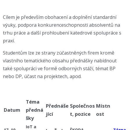
Cílem je především obohacení a doplnění standardní
výuky, podpora konkurenceschopnosti absolventů na
trhu práce a další prohloubení katedrové spolupráce s
praxí.
Studentům lze ze strany zúčastněných firem kromě
vlastního tematického obsahu přednášky nabídnout
také spolupráci ve formě odborných stáží, témat BP
nebo DP, účast na projektech, apod.
Téma
Přednáše
Společnos
Místn
Datum
předná
jící
t, pozice
ost
šky
IoT a
17. 10.
ŠKODA
Zázna