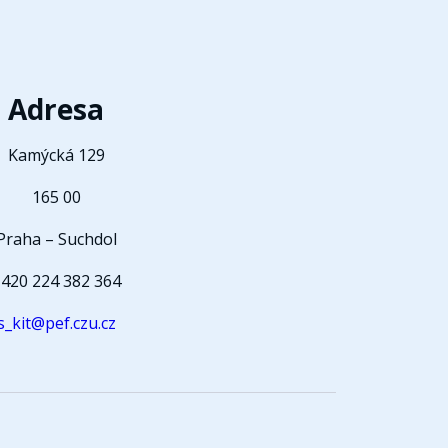
Adresa
Kamýcká 129
165 00
Praha – Suchdol
420 224 382 364
s_kit@pef.czu.cz