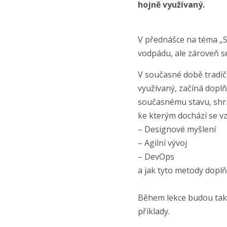
hojně využívaný.
V přednášce na téma „S
vodpádu, ale zároveň s
V současné době tradičn
využívaný, začíná dopl
současnému stavu, shrn
ke kterým dochází se v
– Designové myšlení
– Agilní vývoj
– DevOps
a jak tyto metody doplň
Během lekce budou také 
příklady.