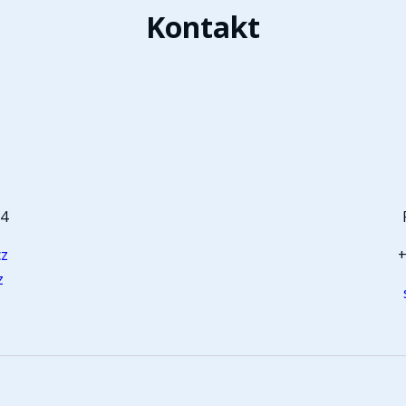
Kontakt
t
64
cz
+
z