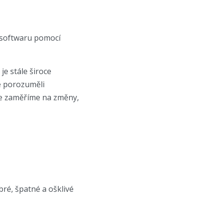
í softwaru pomocí
e stále široce
 porozuměli
se zaměříme na změny,
ré, špatné a ošklivé