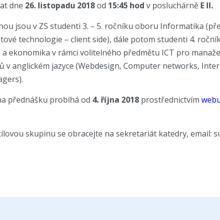
nat dne
26
. listopadu 2018
od
15:45 hod
v posluchárně
E II.
nou jsou v ZS studenti 3. – 5. ročníku oboru Informatika (p
etové technologie – client side), dále potom studenti 4. ročn
z a ekonomika v rámci volitelného předmětu ICT pro manaže
ů v anglickém jazyce (Webdesign, Computer networks, Inter
agers).
na přednášku probíhá od
4. října 2018
prostřednictvím
webu
lovou skupinu se obracejte na sekretariát katedry, email: s