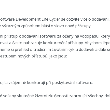
oftware Development Life Cycle“ se dozvíte více o dodáván
e výrazným způsobem hlásí o slovo nové přístupy.
í přístup k dodávání softwaru založený na vodopádu, který j
ňovat a často nahrazuje konkurenční přístupy.
Abychom lépe
eme si přehled o tradičním životním cyklu dodávek a dále 
zestupem nových přístupů, jako jsou:
ují a vzájemně konkurují při poskytování softwaru.
sdíleny skutečné životní zkušenosti zahrnující všechny: dob