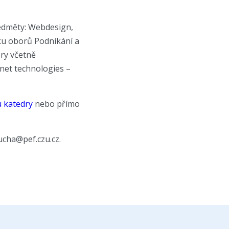
ředměty: Webdesign,
íku oborů Podnikání a
ry včetně
net technologies –
 katedry
nebo přímo
ucha@pef.czu.cz.