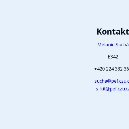
Kontak
Melanie Suchá
E342
+420 224 382 3
sucha@pef.czu.
s_kit@pef.czu.c