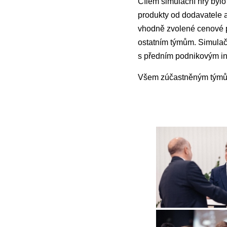
Cílem simulační hry bylo 
produkty od dodavatele a
vhodně zvolené cenové po
ostatním týmům. Simulač
s předním podnikovým i
Všem zúčastněným týmům