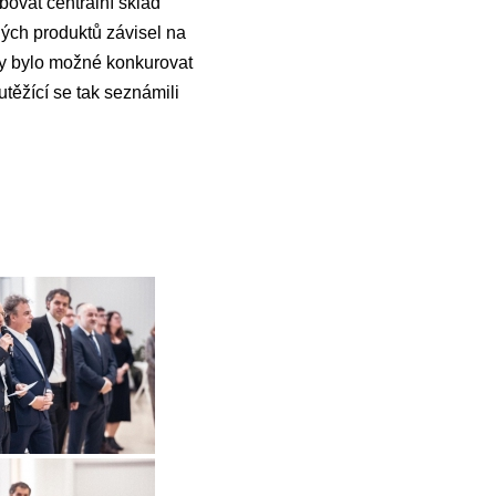
bovat centrální sklad
ných produktů závisel na
aby bylo možné konkurovat
těžící se tak seznámili