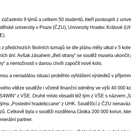
zúčastnilo 9 týmů a celkem 50 studentů, kteří postoupili z univer
ědělské univerzity v Praze (ČZU), Univerzity Hradec Králové (U
E).
 z předchozích školních turnajů se dle plánu měly utkat v 5 kole
ích dní. Avšak zásahem „třetí strany“ se soutěž musela ukončit 
y“ a nemožností v danou chvíli započít nové kolo.
emnou a nenadálou situaci proběhlo vyhlášení výsledků v příjemn
kového vítěze soutěže i včetně finanční odměny ve výši 40 000 k
IS4WIN“ z VŠE. Druhé místo obsadil též tým z VŠE s názvem „
z týmu „Poslední hradebccane“ z UHK. Soutěžící z ČZU nenavázal
ězů. Celkově byla v soutěži rozdělena částka 200 000 korun, kt
erální partner.