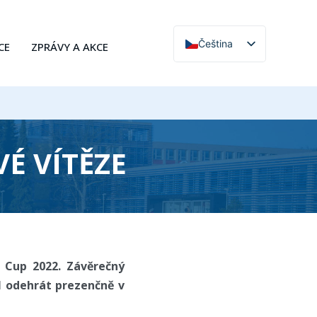
Čeština
CE
ZPRÁVY A AKCE
English
VÉ VÍTĚZE
m Cup 2022. Závěrečný
 odehrát prezenčně v