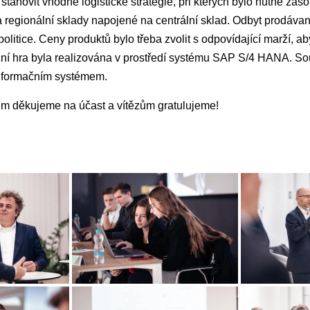
stanovit vhodné logistické strategie, při kterých bylo nutné záso
 regionální sklady napojené na centrální sklad. Odbyt prodáva
litice. Ceny produktů bylo třeba zvolit s odpovídající marží, 
ní hra byla realizována v prostředí systému SAP S/4 HANA. Sou
nformačním systémem.
 děkujeme na účast a vítězům gratulujeme!