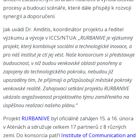
procesy a budoucí scénáře, které dále přispějí k rozvoji
synergií a doporučení.
Jak uvádí Dr. Amditis, koordinátor projektu a ředitel
výzkumu a vývoje v ICCS/NTUA:
„RURBANIVE je výzkumný
projekt, který kombinuje sociální a technologické inovace, a
pro náš institut je ctí jej vést. Naše konsorcium si představuje
budoucnost, v níž budou venkovské oblasti ponořeny a
zapojeny do technologického pokroku, nebudou již
upozaděny tím, že přijímají a přizpůsobují městské pokroky
venkovské realitě. Zahajovací setkání projektu RURBANIVE
ukázalo angažovanost projektového týmu zaměřeného na
úspěšnou realizaci našeho plánu.“
Projekt
RURBANIVE
byl oficiálně zahájen 15. a 16. února
v Aténách a sdružuje celkem 17 partnerů z 8 různých
zemí. Do konsorcia patří
Institute of Communication and