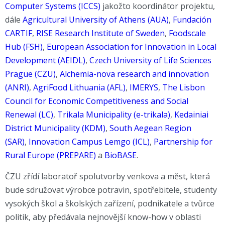
Computer Systems (ICCS)
jakožto koordinátor projektu,
dále
Agricultural University of Athens (AUA)
,
Fundación
CARTIF
,
RISE Research Institute of Sweden
,
Foodscale
Hub (FSH)
,
European Association for Innovation in Local
Development (AEIDL)
,
Czech University of Life Sciences
Prague (CZU)
,
Alchemia-nova research and innovation
(ANRI)
,
AgriFood Lithuania (AFL)
,
IMERYS
,
The Lisbon
Council for Economic Competitiveness and Social
Renewal (LC)
,
Trikala Municipality (e-trikala)
,
Kedainiai
District Municipality (KDM)
,
South Aegean Region
(SAR)
,
Innovation Campus Lemgo (ICL)
,
Partnership for
Rural Europe (PREPARE)
a
BioBASE
.
ČZU zřídí laboratoř spolutvorby venkova a měst, která
bude sdružovat výrobce potravin, spotřebitele, studenty
vysokých škol a školských zařízení, podnikatele a tvůrce
politik, aby předávala nejnovější know-how v oblasti