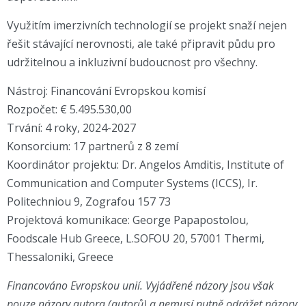
Využitím imerzivních technologií se projekt snaží nejen
řešit stávající nerovnosti, ale také připravit půdu pro
udržitelnou a inkluzivní budoucnost pro všechny.
Nástroj: Financování Evropskou komisí
Rozpočet: € 5.495.530,00
Trvání: 4 roky, 2024-2027
Konsorcium: 17 partnerů z 8 zemí
Koordinátor projektu: Dr. Angelos Amditis, Institute of
Communication and Computer Systems (ICCS), Ir.
Politechniou 9, Zografou 157 73
Projektová komunikace: George Papapostolou,
Foodscale Hub Greece, L.SOFOU 20, 57001 Thermi,
Thessaloniki, Greece
Financováno Evropskou unií. Vyjádřené názory jsou však
pouze názory autora (autorů) a nemusí nutně odrážet názory