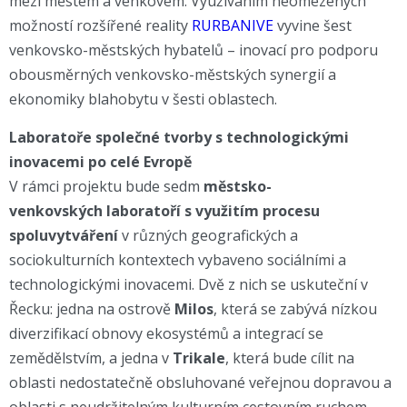
mezi městem a venkovem. Využíváním neomezených
možností rozšířené reality
RURBANIVE
vyvine šest
venkovsko-městských hybatelů – inovací pro podporu
obousměrných venkovsko-městských synergií a
ekonomiky blahobytu v šesti oblastech.
Laboratoře společné tvorby s technologickými
inovacemi po celé Evropě
V rámci projektu bude sedm
městsko-
venkovských
laboratoří s využitím procesu
spoluvytváření
v různých geografických a
sociokulturních kontextech vybaveno sociálními a
technologickými inovacemi. Dvě z nich se uskuteční v
Řecku: jedna na ostrově
Milos
, která se zabývá nízkou
diverzifikací obnovy ekosystémů a integrací se
zemědělstvím, a jedna v
Trikale
, která bude cílit na
oblasti nedostatečně obsluhované veřejnou dopravou a