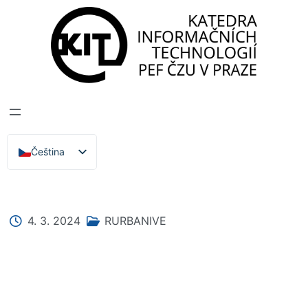
Katedra informačních technologií
>
Zprávy, Akce,
Přednášky
RURBANIVE
TISKOVÁ ZPRÁVA
Čeština
English
4. 3. 2024
RURBANIVE