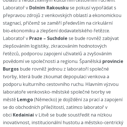
oblasti s neudržitelným kulturním cestovním ruchem.
Laboratoř v
Dolním Rakousku
se pokusí vypořádat s
přepravou zdrojů z venkovských oblastí a ekonomickou
stagnací, přičemž se zaměří především na cirkulární
bio‑ekonomiku a zlepšení dodavatelského řetězce.
Laboratoř v
Praze – Suchdole
se bude rovněž zabývat
zlepšováním logistiky, zkracováním hodnotových
řetězců, podporou zapojení uživatelů a zvyšováním
povědomí ve společnosti a regionu. Španělská
provincie
Burgos
bude rovněž jednou z laboratoří společné
tvorby, která bude zkoumat depopulaci venkova a
podporu kulturního cestovního ruchu. Hlavním výzvou
laboratoře venkovsko-městské společné tvorby ve
městě
Lemgo
(Německo) je dojíždění za prací a zapojení
se do obchodních příležitostí, zatímco laboratoř v
obci
Kedainiai
v Litvě se bude soustředit na nízkou
inovativnost, institucionální hustotu a městsko-centrický