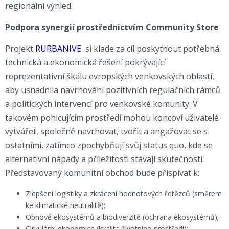
regionální výhled.
Podpora synergií prostřednictvím Community Store
Projekt
RURBANIVE
si klade za cíl poskytnout potřebná
technická a ekonomická řešení pokrývající
reprezentativní škálu evropských venkovských oblastí,
aby usnadnila navrhování pozitivních regulačních rámců
a politických intervencí pro venkovské komunity. V
takovém pohlcujícím prostředí mohou koncoví uživatelé
vytvářet, společně navrhovat, tvořit a angažovat se s
ostatními, zatímco zpochybňují svůj status quo, kde se
alternativní nápady a příležitosti stávají skutečností.
Představovaný komunitní obchod bude přispívat k:
Zlepšení logistiky a zkrácení hodnotových řetězců (směrem
ke klimatické neutralitě);
Obnově ekosystémů a biodiverzitě (ochrana ekosystémů);
Cirkulární ekonomice (kvalita životního prostředí);