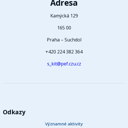
Adresa
Kamýcká 129
165 00
Praha – Suchdol
+420 224 382 364
s_kit@pef.czu.cz
Odkazy
Významné aktivity