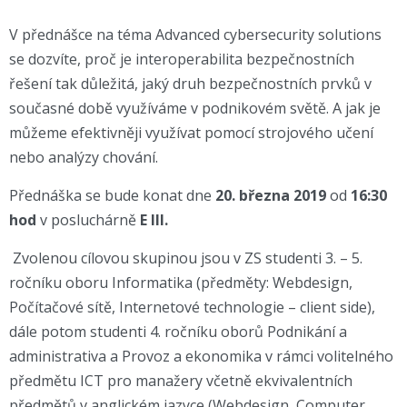
V přednášce na téma Advanced cybersecurity solutions
se dozvíte,
proč je interoperabilita bezpečnostních
řešení tak důležitá, jaký druh bezpečnostních prvků v
současné době využíváme v podnikovém světě. A jak je
můžeme efektivněji využívat pomocí strojového učení
nebo analýzy chování.
Přednáška se bude konat dne
20
. března 2019
od
16:30
hod
v posluchárně
E III.
Zvolenou cílovou skupinou jsou v ZS studenti 3. – 5.
ročníku oboru Informatika (předměty: Webdesign,
Počítačové sítě, Internetové technologie – client side),
dále potom studenti 4. ročníku oborů Podnikání a
administrativa a Provoz a ekonomika v rámci volitelného
předmětu ICT pro manažery včetně ekvivalentních
předmětů v anglickém jazyce (Webdesign, Computer