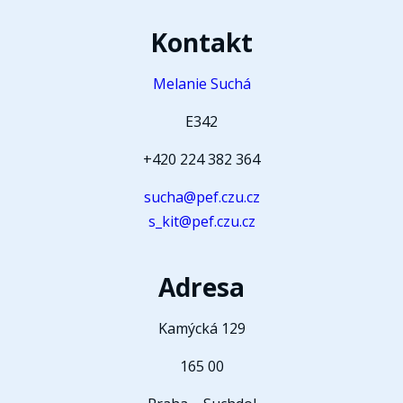
Kontakt
Melanie Suchá
E342
+420 224 382 364
sucha@pef.czu.cz
s_kit@pef.czu.cz
Adresa
Kamýcká 129
165 00