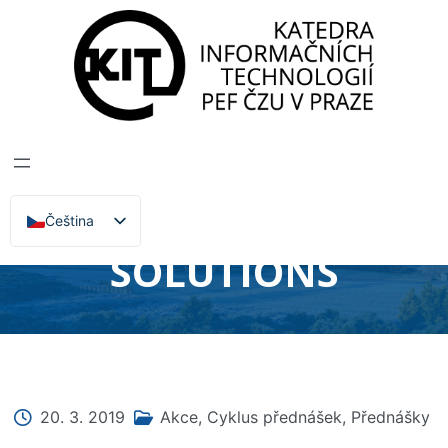
Katedra informačních technologií
>
Zprávy, Akce,
Přednášky
PŘEDNÁŠKA:
ADVANCED
CYBERSECURITY
Čeština
English
SOLUTIONS
20. 3. 2019
Akce
,
Cyklus přednášek
,
Přednášky