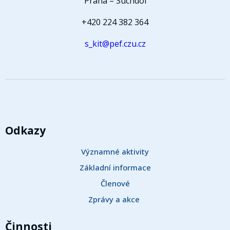
Praha – Suchdol
+420 224 382 364
s_kit@pef.czu.cz
Odkazy
Významné aktivity
Základní informace
Členové
Zprávy a akce 
Činnosti