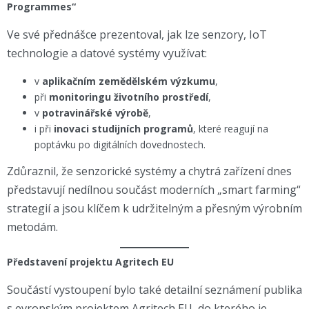
Programmes“
Ve své přednášce prezentoval, jak lze senzory, IoT
technologie a datové systémy využívat:
v
aplikačním zemědělském výzkumu
,
při
monitoringu životního prostředí
,
v
potravinářské výrobě
,
i při
inovaci studijních programů
, které reagují na
poptávku po digitálních dovednostech.
Zdůraznil, že senzorické systémy a chytrá zařízení dnes
představují nedílnou součást moderních „smart farming“
strategií a jsou klíčem k udržitelným a přesným výrobním
metodám.
Představení projektu Agritech EU
Součástí vystoupení bylo také detailní seznámení publika
s evropským projektem Agritech EU, do kterého je