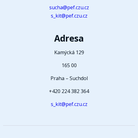
sucha@pef.czu.cz
s_kit@pef.czu.cz
Adresa
Kamýcká 129
165 00
Praha – Suchdol
+420 224 382 364
s_kit@pef.czu.cz