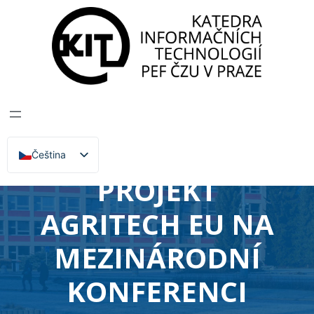
Katedra informačních technologií
>
Zprávy, Akce,
Přednášky
KIT PEF ČZU V
PRAZE
PREZENTOVALA
Čeština
English
PROJEKT
AGRITECH EU NA
MEZINÁRODNÍ
KONFERENCI