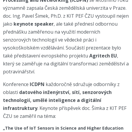
Processing and Networking (ICDPN)
se letošního roku
významně zapsala Česká zemědělská univerzita v Praze.
doc. Ing. Pavel Šimek, Ph.D. z KIT PEF ČZU vystoupil nejen
jako
keynote speaker
, ale také přednesl odbornou
přednášku zaměřenou na využití moderních
senzorových technologií ve vědecké práci i
vysokoškolském vzdělávání. Součástí prezentace bylo
také představení evropského projektu
Agritech EU
,
který se zaměřuje na digitální transformaci zemědělství a
potravinářství.
Konference
ICDPN
každoročně sdružuje odborníky z
oblasti
datového inženýrství, sítí, senzorových
technologií, umělé inteligence a digitální
infrastruktury
. Keynote příspěvek doc. Šimka z KIT PEF
ČZU se zaměřil na téma:
„The Use of IoT Sensors in Science and Higher Education