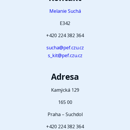
Melanie Suchá
E342
+420 224 382 364
sucha@pef.czu.cz
s_kit@pef.czu.cz
Adresa
Kamýcká 129
165 00
Praha – Suchdol
+420 224 382 364