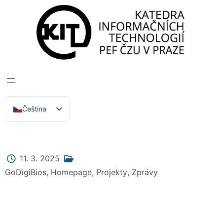
Katedra informačních technologií
>
Zprávy, Akce,
Přednášky
GODIGIBIOS KICK
OFF MEETING
Čeština
English
11. 3. 2025
GoDigiBios
,
Homepage
,
Projekty
,
Zprávy