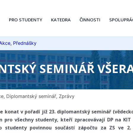
PRO STUDENTY
KATEDRA
ČINNOSTI
SPOLUPRÁ
 Akce, Přednášky
TSKÝ SEMINÁŘ VŠERA
ce
,
Diplomantský seminář
,
Zprávy
ude konat v pořadí již 23. diplomantský seminář (věde
en pro všechny studenty, kteří zpracovávají DP na KIT
o studenty povinnou součástí zápočtu za ZS ve 2. 