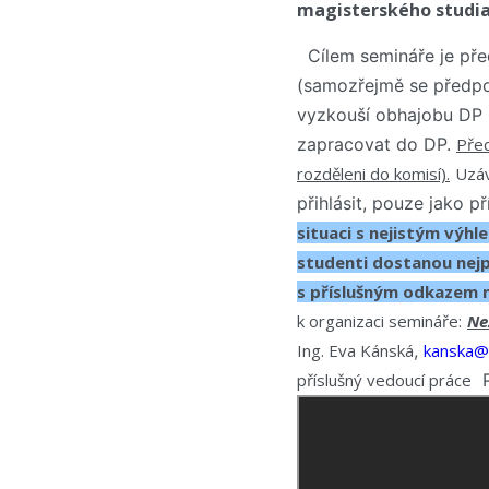
magisterského studia
Cílem semináře je pře
(samozřejmě se předpok
vyzkouší obhajobu DP 
zapracovat do DP.
Před
rozděleni do komisí).
Uzáv
přihlásit, pouze jako 
situaci s nejistým výh
studenti dostanou nejp
s příslušným odkazem n
k organizaci semináře:
Ne
Ing. Eva Kánská
,
kanska@p
příslušný vedoucí práce
P