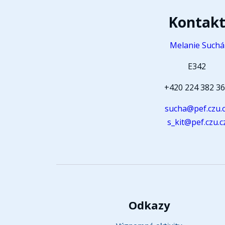
Kontak
Melanie Suchá
E342
+420 224 382 3
sucha@pef.czu.
s_kit@pef.czu.c
Odkazy