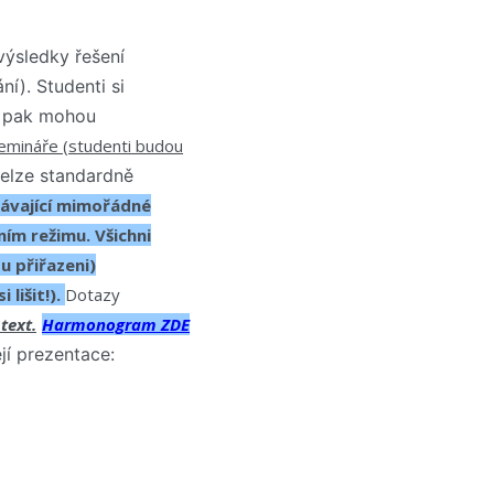
výsledky řešení
í). Studenti si
ů pak mohou
semináře (studenti budou
nelze standardně
ávající mimořádné
ím režimu. Všichni
u přiřazeni)
lišit!).
Dotazy
text.
Harmonogram ZDE
ejí prezentace: