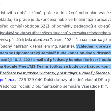
.
dstavit a obhájit záměr práce a dosažené nebo plánované 
ládá, že práce je dokončena nebo ve finální fázi zpracován
před komisí (obdoba SZZ), připomínky pedagogů a koleg
pokládá se aktivní účast všech studentů v rozsahu celodenního 
ěrka přihlášek byla ukončena 7. února 2021
. Na seminář se již 
případný náhradník (emailem Ing. Kánské).
Vzhledem k přetrv
ledem se Diplomantský seminář bude konat on-line v distančn
ozději 18. 2. 2021 email od předsedy komise (ke které budo
a Google Meet/MS Teams (odkaz se bude pro každou komisi 
ž začnete klást jakékoliv dotazy, prostudujte si řádně předchozí 
ef.czu.cz
, 736 129 040 Další dotazy ohledně vlastní DP a j
ředchozí ročník Diplomantského semináře Všeradice
KIT
.