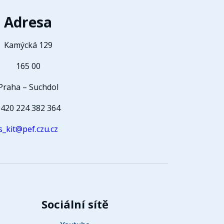
Adresa
Kamýcká 129
165 00
Praha – Suchdol
420 224 382 364
s_kit@pef.czu.cz
Sociální sítě