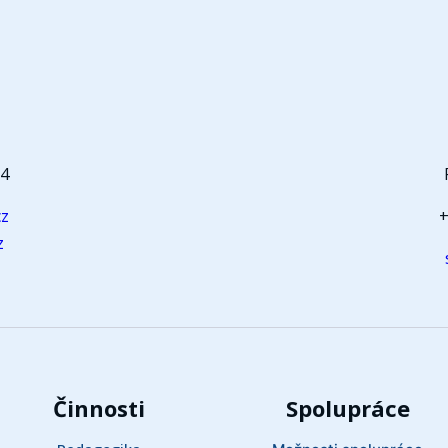
t
64
cz
+
z
Činnosti
Spolupráce