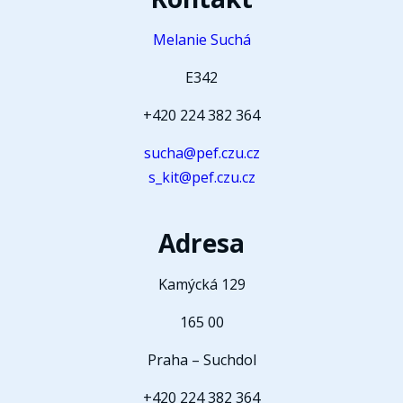
Melanie Suchá
E342
+420 224 382 364
sucha@pef.czu.cz
s_kit@pef.czu.cz
Adresa
Kamýcká 129
165 00
Praha – Suchdol
+420 224 382 364