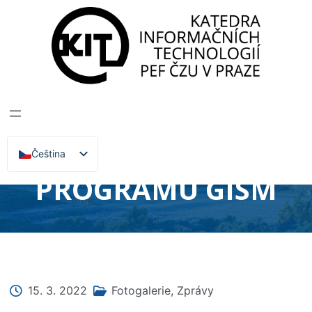
Katedra informačních technologií
>
Zprávy, Akce,
Přednášky
SLAVNOSTNÍ
ZAHÁJENÍ
STUDIJNÍHO
Čeština
English
PROGRAMU GISM
15. 3. 2022
Fotogalerie
,
Zprávy