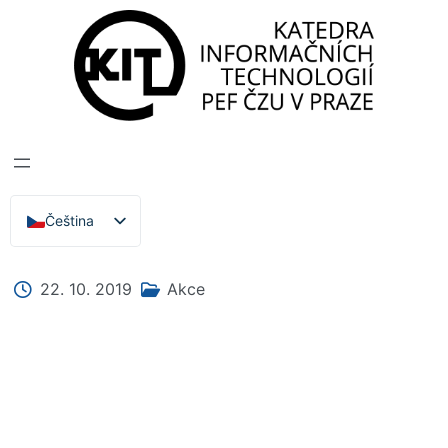
Katedra informačních technologií
>
Zprávy, Akce,
Přednášky
ŠKODA DAY 2019
Čeština
English
22. 10. 2019
Akce