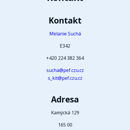
Kontakt
Melanie Suchá
E342
+420 224 382 364
sucha@pef.czu.cz
s_kit@pef.czu.cz
Adresa
Kamýcká 129
165 00