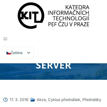
Katedra informačních technologií
>
Zprávy, Akce,
Přednášky
PŘEDNÁŠKA:
NETWARE A OPEN
ENTERPRISE
Čeština
English
SERVER
17. 3. 2016
Akce
,
Cyklus přednášek
,
Přednášky