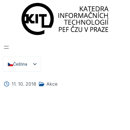
Katedra informačních technologií
>
Zprávy, Akce,
Přednášky
CISCO CCNA 1-CZ
Čeština
English
11. 10. 2018
Akce