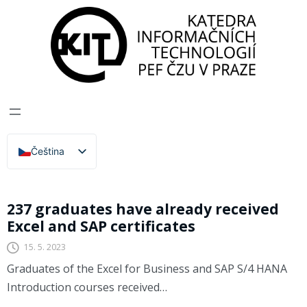
Katedra informačních technologií
>
Excel
Excel
Čeština
English
Kurzy
237 graduates have already received
Excel and SAP certificates
15. 5. 2023
Graduates of the Excel for Business and SAP S/4 HANA
Introduction courses received…