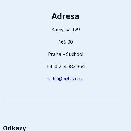
Adresa
Kamýcká 129
165 00
Praha – Suchdol
+420 224 382 364
s_kit@pef.czu.cz
Odkazy