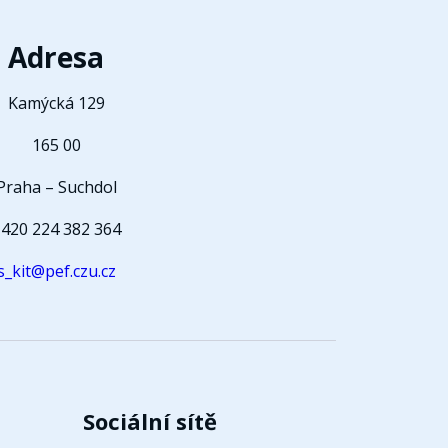
Adresa
Kamýcká 129
165 00
Praha – Suchdol
420 224 382 364
s_kit@pef.czu.cz
Sociální sítě