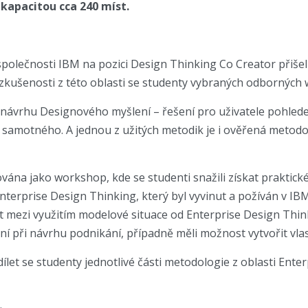
kapacitou cca 240 míst.
e společnosti IBM na pozici Design Thinking Co Creator přiš
 zkušenosti z této oblasti se studenty vybraných odborných
o návrhu Designového myšlení – řešení pro uživatele pohled
samotného. A jednou z užitých metodik je i ověřená metodo
vána jako workshop, kde se studenti snažili získat praktick
nterprise Design Thinking, který byl vyvinut a požíván v IBM
mezi využitím modelové situace od Enterprise Design Think
ní při návrhu podnikání, případně měli možnost vytvořit vlas
ílet se studenty jednotlivé části metodologie z oblasti Ente