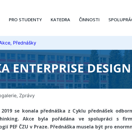
PRO STUDENTY
KATEDRA
ČINNOSTI
SPOLUPRÁ
 Akce, Přednášky
A ENTERPRISE DESIGN
ogalerie
,
Zprávy
a 2019 se konala přednáška z Cyklu přednášek odbor
Thinking. Akce byla pořádána ve spolupráci s fi
ogií PEF ČZU v Praze. Přednáška musela být pro enorm