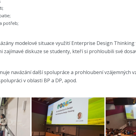
;
i;
atie;
a potřeb;
ázány modelové situace využití Enterprise Design Thinking v
 zajímavé diskuze se studenty, kteří si prohloubili své dosav
nuje navázání další spolupráce a prohloubení vzájemných v
polupráci v oblasti BP a DP, apod.