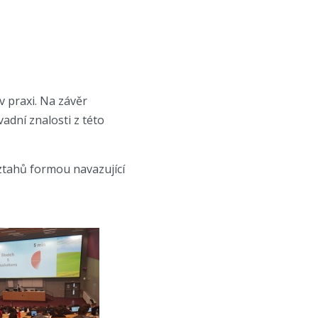
 praxi. Na závěr
adní znalosti z této
ztahů formou navazující