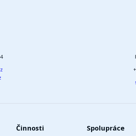
t
64
cz
+
z
Činnosti
Spolupráce