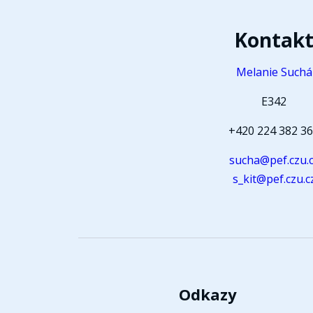
Kontak
Melanie Suchá
E342
+420 224 382 3
sucha@pef.czu.
s_kit@pef.czu.c
Odkazy