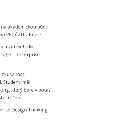
el na akademickou půdu
 wp PEF ČZU v Praze.
em užití metodik
logie – Enterprise
é zkušenosti
. Studenti měli
ing, který bere v potaz
tní řešení.
rprise Design Thinking,