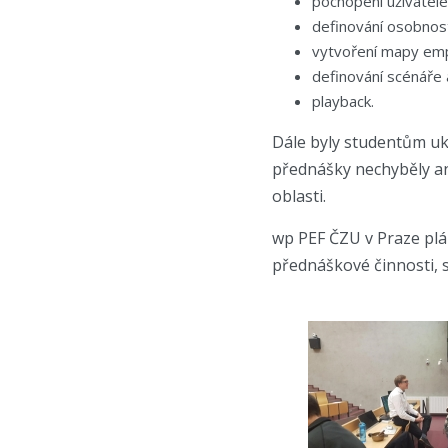
pochopení uživatele
definování osobnost
vytvoření mapy emp
definování scénáře 
playback.
Dále byly studentům uk
přednášky nechyběly ani
oblasti.
wp PEF ČZU v Praze plá
přednáškové činnosti, s