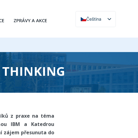
Čeština
CE
ZPRÁVY A AKCE
English
 THINKING
níků z praxe na téma
rmou IBM a Katedrou
ní zájem přesunuta do