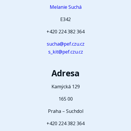
Melanie Suchá
E342
+420 224 382 364
sucha@pef.czu.cz
s_kit@pef.czu.cz
Adresa
Kamýcká 129
165 00
Praha – Suchdol
+420 224 382 364