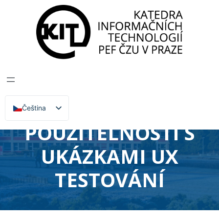
Katedra informačních technologií
>
Zprávy, Akce,
Přednášky
OTEVŘENÉ
ODPOLEDNE V
LABORATOŘI
Čeština
English
POUŽITELNOSTI S
UKÁZKAMI UX
TESTOVÁNÍ