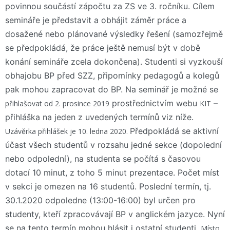
povinnou součástí zápočtu za ZS ve 3. ročníku. Cílem
semináře je představit a obhájit záměr práce a
dosažené nebo plánované výsledky řešení (samozřejmě
se předpokládá, že práce ještě nemusí být v době
konání semináře zcela dokončena). Studenti si vyzkouší
obhajobu BP před SZZ, připomínky pedagogů a kolegů
pak mohou zapracovat do BP. Na seminář je možné se
prostřednictvím webu
–
přihlašovat od 2. prosince 2019
KIT
přihláška na jeden z uvedených termínů viz níže.
Předpokládá se aktivní
Uzávěrka přihlášek je 10. ledna 2020.
účast všech studentů v rozsahu jedné sekce (dopolední
nebo odpolední), na studenta se počítá s časovou
dotací 10 minut, z toho 5 minut prezentace. Počet míst
v sekci je omezen na 16 studentů. Poslední termín, tj.
30.1.2020 odpoledne (13:00-16:00) byl určen pro
studenty, kteří zpracovávají BP v anglickém jazyce. Nyní
se na tento termín mohou hlásit i ostatní studenti.
Místo