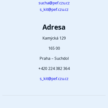
sucha@pef.czu.cz
s_kit@pef.czu.cz
Adresa
Kamýcká 129
165 00
Praha – Suchdol
+420 224 382 364
s_kit@pef.czu.cz