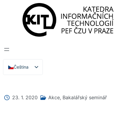
Katedra informačních technologií
>
Zprávy, Akce,
Přednášky
BAKALÁŘSKÝ
SEMINÁŘ 2020
Čeština
English
23. 1. 2020
Akce
,
Bakalářský seminář